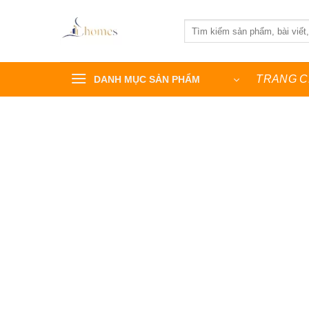
Bỏ
qua
Tìm
kiếm:
nội
dung
TRANG 
DANH MỤC SẢN PHẨM