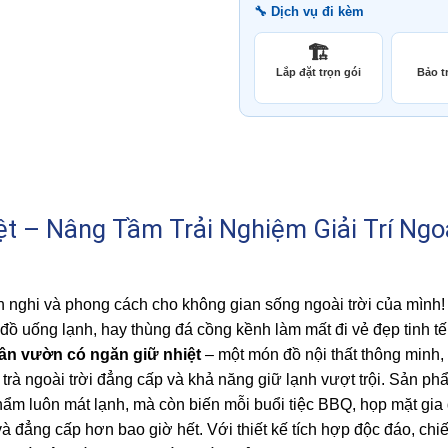
🔧 Dịch vụ đi kèm
🏗️
Lắp đặt trọn gói
Bảo tr
t – Nâng Tầm Trải Nghiệm Giải Trí Ngo
 nghi và phong cách cho không gian sống ngoài trời của mình!
lấy đồ uống lạnh, hay thùng đá cồng kềnh làm mất đi vẻ đẹp tinh t
ân vườn có ngăn giữ nhiệt
– một món đồ nội thất thông minh,
trà ngoài trời đẳng cấp và khả năng giữ lạnh vượt trội. Sản p
ẩm luôn mát lạnh, mà còn biến mỗi buổi tiệc BBQ, họp mặt gia
à đẳng cấp hơn bao giờ hết. Với thiết kế tích hợp độc đáo, chi