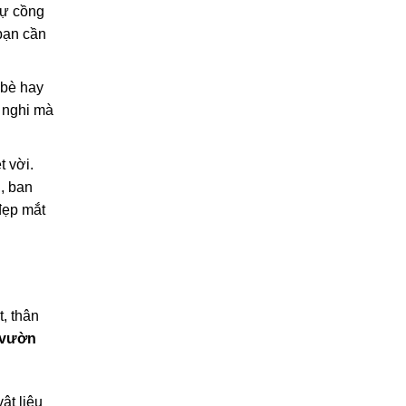
sự cồng
bạn cần
 bè hay
 nghi mà
t vời.
n, ban
đẹp mắt
, thân
 vườn
ật liệu