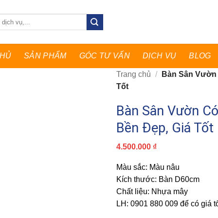
CHỦ
SẢN PHẨM
GÓC TƯ VẤN
DỊCH VỤ
BLOG
Trang chủ
/
Bàn Sân Vườn 
Tốt
Bàn Sân Vườn Có
Bền Đẹp, Giá Tốt
4.500.000
₫
Màu sắc: Màu nâu
Kích thước: Bàn D60cm
Chất liệu: Nhựa mây
LH: 0901 880 009 để có giá tố