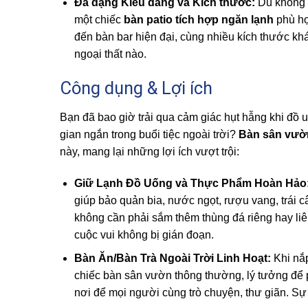
Đa dạng Kiểu dáng và Kích thước:
Dù không g
một chiếc
bàn patio tích hợp ngăn lạnh
phù hợ
đến bàn bar hiện đại, cùng nhiều kích thước khá
ngoại thất nào.
Công dụng & Lợi ích
Bạn đã bao giờ trải qua cảm giác hụt hẫng khi đồ 
gian ngắn trong buổi tiệc ngoài trời?
Bàn sân vườn
này, mang lại những lợi ích vượt trội:
Giữ Lạnh Đồ Uống và Thực Phẩm Hoàn Hảo
giúp bảo quản bia, nước ngọt, rượu vang, trái câ
không cần phải sắm thêm thùng đá riêng hay liê
cuộc vui không bị gián đoạn.
Bàn Ăn/Bàn Trà Ngoài Trời Linh Hoạt:
Khi nắp
chiếc bàn sân vườn thông thường, lý tưởng để p
nơi để mọi người cùng trò chuyện, thư giãn. Sự