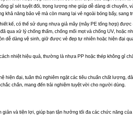
hống gỉ sét tuyệt đối, trọng lượng nhẹ giúp dễ dàng di chuyển, 
ờng khả năng bảo vệ mà còn mang lại vẻ ngoài bóng bẩy, sang t
hiết kế, có thể sử dụng nhựa giả mây (mây PE tổng hợp) được 
ia đã qua xử lý chống thấm, chống mối mọt và chống UV, hoặc 
còn dễ dàng vệ sinh, giữ được vẻ đẹp tự nhiên hoặc hiện đại qu
 cách nhiệt hiệu quả, thường là nhựa PP hoặc thép không gỉ ch
 hiện đại, tuân thủ nghiêm ngặt các tiêu chuẩn chất lượng, đ
à chắc chắn, mang đến trải nghiệm tuyệt vời cho người dùng.
n giản và tiện lợi, giúp bạn tận hưởng tối đa các chức năng của