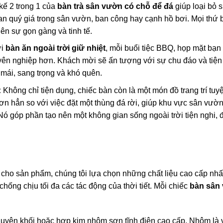
kế 2 trong 1 của
bàn trà sân vườn có chỗ để đá
giúp loại bỏ 
ian quý giá trong sân vườn, ban công hay cạnh hồ bơi. Mọi thứ 
nên sự gọn gàng và tinh tế.
i
bàn ăn ngoài trời giữ nhiệt
, mỗi buổi tiệc BBQ, họp mặt bạn
uyên nghiệp hơn. Khách mời sẽ ấn tượng với sự chu đáo và tiện
 mái, sang trọng và khó quên.
:
Không chỉ tiện dụng, chiếc bàn còn là một món đồ trang trí tuyệ
 hơn hẳn so với việc đặt một thùng đá rời, giúp khu vực sân vườ
Nó góp phần tạo nên một không gian sống ngoài trời tiện nghi, 
cho sản phẩm, chúng tôi lựa chọn những chất liệu cao cấp nhất
hống chịu tối đa các tác động của thời tiết. Mỗi chiếc
bàn sân
ên khối hoặc hợp kim nhôm sơn tĩnh điện cao cấp. Nhôm là v