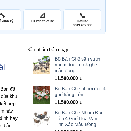
🔧
📐
📞
ì định kỳ
Tư vấn thiết kế
Hotline
0909 465 888
Sản phẩm bán chạy
Bộ Bàn Ghế sân vườn
nhôm đúc tròn 4 ghế
ài
màu đồng
11.500.000
₫
Bộ Bàn Ghế nhôm đúc 4
 Bạn đã
ghế trắng tròn
ế của khu
11.500.000
₫
 kết hợp
hẩm này
Bộ Bàn Ghế Nhôm Đúc
 đình hay
Tròn 4 Ghế Hoa Văn
Tinh Xảo Màu Đồng
ếc bàn