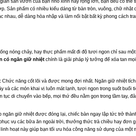
ian sân vườn của bạn nhỏ xinh hay rộng lớn, bạn đều có thể t
p. Sản phẩm có nhiều kiểu dáng từ bàn tròn, vuông, chữ nhật 
c nhau, dễ dàng hòa nhập và làm nổi bật bất kỳ phong cách tran
uống nóng chảy, hay thực phẩm mất đi độ tươi ngon chỉ sau một
 có ngăn giữ nhiệt
chính là giải pháp lý tưởng để xóa tan mọi
:
Chức năng cốt lõi và được mong đợi nhất. Ngăn giữ nhiệt tíc
y và các món khai vị luôn mát lạnh, tươi ngon trong suốt buổi t
n tục di chuyển vào bếp, mọi thứ đều nằm gọn trong tầm tay, đ
 ngăn giữ nhiệt được đóng lại, chiếc bàn ngay lập tức trở thàn
hục vụ các bữa ăn ngoài trời, thưởng thức trà chiều hay đơn g
 linh hoạt này giúp bạn tối ưu hóa công năng sử dụng của một 