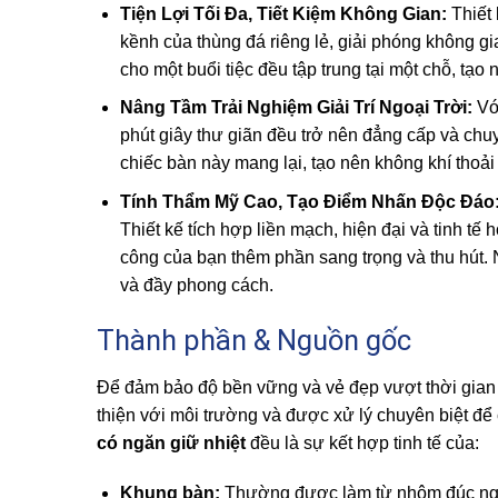
Tiện Lợi Tối Đa, Tiết Kiệm Không Gian:
Thiết 
kềnh của thùng đá riêng lẻ, giải phóng không g
cho một buổi tiệc đều tập trung tại một chỗ, tạo 
Nâng Tầm Trải Nghiệm Giải Trí Ngoại Trời:
Vớ
phút giây thư giãn đều trở nên đẳng cấp và ch
chiếc bàn này mang lại, tạo nên không khí thoải
Tính Thẩm Mỹ Cao, Tạo Điểm Nhấn Độc Đáo
Thiết kế tích hợp liền mạch, hiện đại và tinh tế
công của bạn thêm phần sang trọng và thu hút. 
và đầy phong cách.
Thành phần & Nguồn gốc
Để đảm bảo độ bền vững và vẻ đẹp vượt thời gian 
thiện với môi trường và được xử lý chuyên biệt để c
có ngăn giữ nhiệt
đều là sự kết hợp tinh tế của:
Khung bàn:
Thường được làm từ nhôm đúc nguy