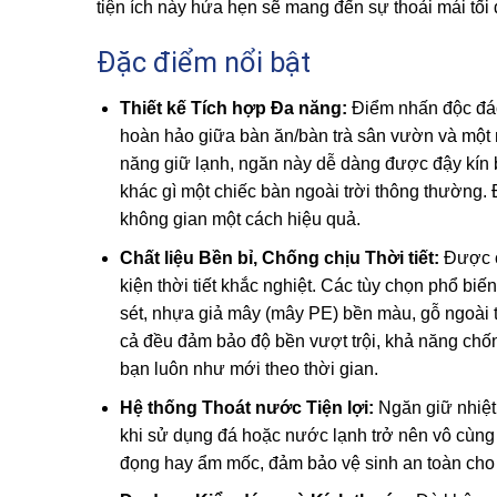
tiện ích này hứa hẹn sẽ mang đến sự thoải mái tố
Đặc điểm nổi bật
Thiết kế Tích hợp Đa năng:
Điểm nhấn độc đá
hoàn hảo giữa bàn ăn/bàn trà sân vườn và một 
năng giữ lạnh, ngăn này dễ dàng được đậy kín 
khác gì một chiếc bàn ngoài trời thông thường. 
không gian một cách hiệu quả.
Chất liệu Bền bỉ, Chống chịu Thời tiết:
Được ch
kiện thời tiết khắc nghiệt. Các tùy chọn phổ b
sét, nhựa giả mây (mây PE) bền màu, gỗ ngoài 
cả đều đảm bảo độ bền vượt trội, khả năng ch
bạn luôn như mới theo thời gian.
Hệ thống Thoát nước Tiện lợi:
Ngăn giữ nhiệt 
khi sử dụng đá hoặc nước lạnh trở nên vô cùng
đọng hay ẩm mốc, đảm bảo vệ sinh an toàn cho c