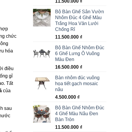
11.500.000
₫
Bộ Bàn Ghế Sân Vườn
Nhôm Đúc 4 Ghế Màu
Trắng Hoa Văn Lưới
 hợp
Chống Rỉ
ụng chức
11.500.000
₫
hông
Bộ Bàn Ghế Nhôm Đúc
 ưu hóa
6 Ghế Lưng Ô Vuông
Màu Đen
16.500.000
₫
ới điều
ống gỉ
Bàn nhôm đúc vuông
o. Tất
họa tiết gạch mosaic
nâu
á
của
4.500.000
₫
Bộ Bàn Ghế Nhôm Đúc
nh sau
4 Ghế Màu Nâu Đen
 nước
Bàn Tròn
11.500.000
₫