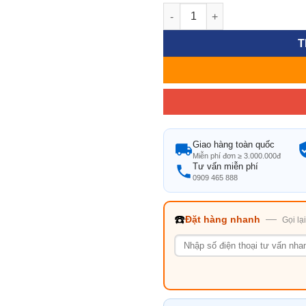
Bàn Sân Vườn Có Ngăn Giữ Nhi
T
Giao hàng toàn quốc
Miễn phí đơn ≥ 3.000.000đ
Tư vấn miễn phí
0909 465 888
☎️
—
Đặt hàng nhanh
Gọi lạ