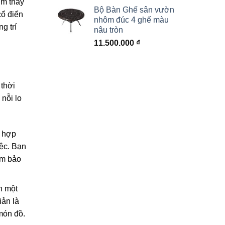
ìm thấy
Bộ Bàn Ghế sân vườn
cổ điển
nhôm đúc 4 ghế màu
g trí
nâu tròn
11.500.000
₫
 thời
 nỗi lo
h hợp
iệc. Bạn
ảm bảo
h một
iản là
món đồ.