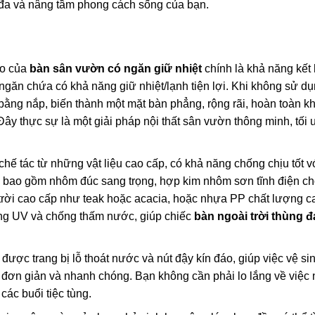
i đa và nâng tầm phong cách sống của bạn.
o của
bàn sân vườn có ngăn giữ nhiệt
chính là khả năng kết
ngăn chứa có khả năng giữ nhiệt/lạnh tiện lợi. Khi không sử d
bằng nắp, biến thành một mặt bàn phẳng, rộng rãi, hoàn toàn k
Đây thực sự là một giải pháp nội thất sân vườn thông minh, tối
ế tác từ những vật liệu cao cấp, có khả năng chống chịu tốt v
iến bao gồm nhôm đúc sang trọng, hợp kim nhôm sơn tĩnh điện ch
trời cao cấp như teak hoặc acacia, hoặc nhựa PP chất lượng ca
ống UV và chống thấm nước, giúp chiếc
bàn ngoài trời thùng đ
được trang bị lỗ thoát nước và nút đậy kín đáo, giúp việc vệ si
 đơn giản và nhanh chóng. Bạn không cần phải lo lắng về việc
ác buổi tiệc tùng.