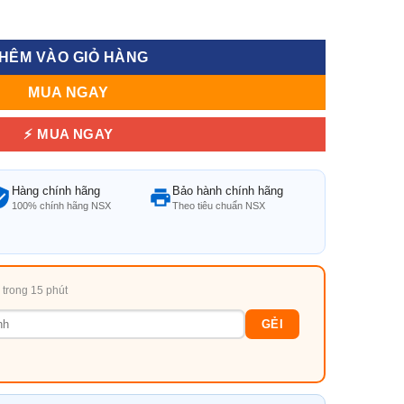
ệt - Đẳng Cấp, Bền Đẹp, Giá Tốt số lượng
HÊM VÀO GIỎ HÀNG
MUA NGAY
⚡ MUA NGAY
Hàng chính hãng
Bảo hành chính hãng
100% chính hãng NSX
Theo tiêu chuẩn NSX
i trong 15 phút
GẺI