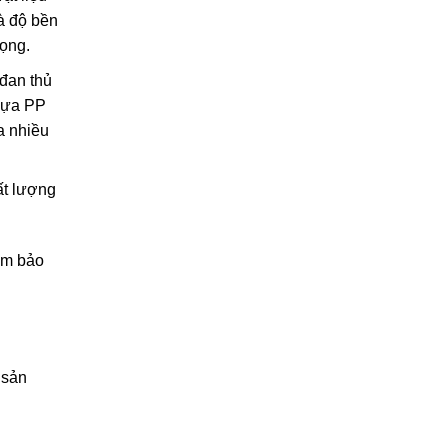
và độ bền
rọng.
đan thủ
nhựa PP
a nhiều
ất lượng
ảm bảo
 sản