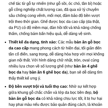
chế tác từ gỗ tự nhiên (như gỗ sồi, óc chó, tần bì) hoặc
gỗ công nghiệp chất lượng cao, đã qua xử lý chuyên
sâu chống cong vênh, mối mọt, đảm bảo độ bền vượt
trội theo thời gian. Ghế được bọc da cao cấp (da thật,
da PU) có độ mềm mại, đàn hồi tốt và khả năng chống
thấm, chống bám bẩn hiệu quả, dễ dàng vệ sinh.
Thiết kế đa dạng, tinh xảo:
Các mẫu
bàn ăn gỗ bọc
da cao cấp
mang phong cách từ hiện đại, tối giản đến
tân cổ điển, sang trọng, dễ dàng hòa hợp với mọi không
gian nội thất. Với hình dáng chữ nhật, tròn, oval cùng
nhiều lựa chọn về số lượng ghế (như
bàn ăn 4 ghế
bọc da
hay
bàn ăn 6 ghế bọc da
), bạn sẽ dễ dàng tìm
thấy thiết kế ưng ý.
Độ bền vượt trội và tuổi thọ cao:
Nhờ sự kết hợp
giữa khung gỗ chắc chắn và lớp da bọc bền đẹp,
bộ
bàn ăn gỗ bọc da
có khả năng chịu lực tốt, ít bị hư hại
hay phai màu nếu được bảo quản đúng cách, là khoản