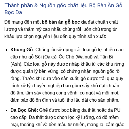
Thành phần & Nguồn gốc chất liệu Bộ Bàn Ăn Gỗ
Bọc Da
Để mang đến một
bộ bàn ăn gỗ bọc da
đạt chuẩn chất
lượng và thẩm mỹ cao nhất, chúng tôi luôn chú trọng từ
khâu lựa chọn nguyên liệu đến quy trình sản xuất:
Khung Gỗ:
Chúng tôi sử dụng các loại gỗ tự nhiên cao
cấp như gỗ Sồi (Oaks), Óc Chó (Walnut) và Tần Bì
(Ash). Các loại gỗ này được nhập khẩu từ các khu rừng
được quản lý bền vững, có chứng nhận nguồn gốc rõ
ràng. Trước khi đưa vào sản xuất, gỗ được trải qua quy
trình xử lý chuyên nghiệp bao gồm sấy khô đạt chuẩn
độ ẩm, tẩm sấy chống cong vênh, co ngót và mối mọt,
đảm bảo độ ổn định và tuổi thọ lâu dài cho sản phẩm.
Da Bọc Ghế:
Ghế được bọc bằng da thật hoặc da PU
cao cấp. Da thật được chọn lọc kỹ lưỡng, có độ mềm
mại, thoáng khí và bền màu tự nhiên, mang lại cảm giác