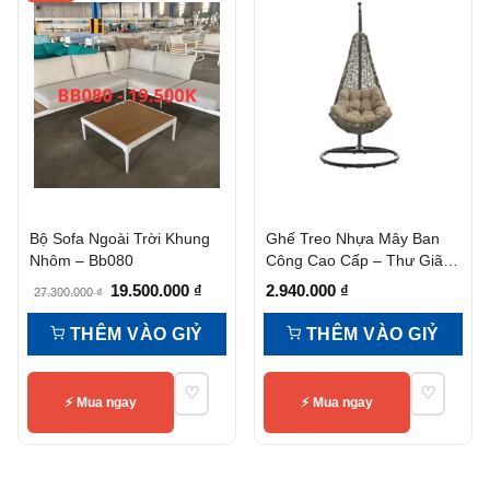
Bộ Sofa Ngoài Trời Khung
Ghế Treo Nhựa Mây Ban
Nhôm – Bb080
Công Cao Cấp – Thư Giãn,
Bền Đẹp, Giá Tốt
Giá
Giá
19.500.000
₫
2.940.000
₫
27.300.000
₫
gốc
hiện
THÊM VÀO GIỶ
THÊM VÀO GIỶ
là:
tại
27.300.000 ₫.
là:
♡
♡
19.500.000 ₫.
⚡ Mua ngay
⚡ Mua ngay