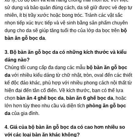
sử dụng và bảo quản đúng cách, da sẽ giữ được vẻ đẹp tự
nhiên, ít bị trầy xước hoặc bong tróc. Tránh các vật sắc
nhọn tiếp xúc trực tiếp và vệ sinh bằng sản phẩm chuyên
dụng cho da sẽ giúp tăng tuổi thọ của lớp da bọc trên
bộ
bàn ăn gỗ bọc da
.
3. Bộ bàn ăn gỗ bọc da có những kích thước và kiểu
dáng nào?
Chúng tôi cung cấp đa dạng các mẫu
bộ bàn ăn gỗ bọc
da
với nhiều kiểu dáng từ chữ nhật, tròn, oval đến các thiết
kế độc đáo khác, phù hợp với nhiều phong cách nội thất từ
hiện đại đến tân cổ điển. Về kích thước, bạn có thể lựa
chọn
bàn ăn 4 ghế bọc da
,
bàn ăn 6 ghế bọc da
, hoặc
lớn hơn tùy theo nhu cầu và diện tích
phòng ăn gỗ bọc
da
của gia đình.
4. Giá của bộ bàn ăn gỗ bọc da có cao hơn nhiều so
với các loại bàn ăn khác không?