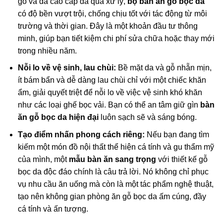
gỗ và da cao cấp đã qua xử lý,
bộ bàn ăn gỗ bọc da
có độ bền vượt trội, chống chịu tốt với tác động từ môi
trường và thời gian. Đây là một khoản đầu tư thông
minh, giúp bạn tiết kiệm chi phí sửa chữa hoặc thay mới
trong nhiều năm.
Nỗi lo về vệ sinh, lau chùi:
Bề mặt da và gỗ nhẵn mịn,
ít bám bẩn và dễ dàng lau chùi chỉ với một chiếc khăn
ẩm, giải quyết triệt để nỗi lo về việc vệ sinh khó khăn
như các loại ghế bọc vải. Bạn có thể an tâm giữ gìn
bàn
ăn gỗ bọc da hiện đại
luôn sạch sẽ và sáng bóng.
Tạo điểm nhấn phong cách riêng:
Nếu bạn đang tìm
kiếm một món đồ nội thất thể hiện cá tính và gu thẩm mỹ
của mình, một
mẫu bàn ăn sang trọng
với thiết kế gỗ
bọc da độc đáo chính là câu trả lời. Nó không chỉ phục
vụ nhu cầu ăn uống mà còn là một tác phẩm nghệ thuật,
tạo nên không gian phòng ăn gỗ bọc da ấm cúng, đầy
cá tính và ấn tượng.