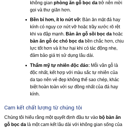
không gian
phòng ăn gỗ bọc da
trở nên mời
gọi và thư giãn hơn.
Bền bỉ hơn, ít lo nứt vỡ:
Bàn ăn mặt đá hay
kính có nguy cơ nứt vỡ hoặc trầy xước rõ rệt
khi va đập mạnh.
Bàn ăn gỗ sồi bọc da
hoặc
bàn ăn gỗ óc chó bọc da
bền chắc hơn, chịu
lực tốt hơn và ít hư hại khi có tác động nhẹ,
đảm bảo giá trị sử dụng lâu dài.
Thẩm mỹ tự nhiên độc đáo:
Mỗi vân gỗ là
độc nhất, kết hợp với màu sắc tự nhiên của
da tạo nên vẻ đẹp không thể sao chép, khác
biệt hoàn toàn với sự đồng nhất của đá hay
kính.
Cam kết chất lượng từ chúng tôi
Chúng tôi hiểu rằng một quyết định đầu tư vào
bộ bàn ăn
gỗ bọc da
là một cam kết lâu dài với không gian sống của