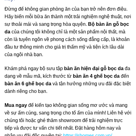
Đừng để không gian phòng ăn của bạn trở nên đơn điệu.
Hãy biến mỗi bữa ăn thành một trải nghiệm nghệ thuật, nơi
sự thoải mái và sang trọng hòa quyện.
Bộ bàn ăn gỗ bọc
da
của chúng tôi không chỉ là một sản phẩm nội thất, mà
còn là tuyên ngôn về phong cách sống đẳng cấp, là khoản
đầu tư thông minh cho giá trị thẩm mỹ và tiện ích lâu dài
của ngôi nhà bạn.
Khám phá ngay bộ sưu tập
bàn ăn hiện đại gỗ bọc da
đa
dạng về mẫu mã, kích thước từ
bàn ăn 4 ghế bọc da
đến
bàn ăn 6 ghế bọc da
và tận hưởng những ưu đãi đặc biệt
dành riêng cho bạn.
Mua ngay
để kiến tạo không gian sống mơ ước và mang
về sự ấm cúng, sang trọng cho tổ ấm của mình! Liên hệ với
chúng tôi hoặc ghé thăm showroom để trải nghiệm trực
tiếp và được tư vấn chi tiết nhất. Đặt hàng hôm nay và
nhận ưu đãi độc quyền tại:
https://shomes.com.vn/