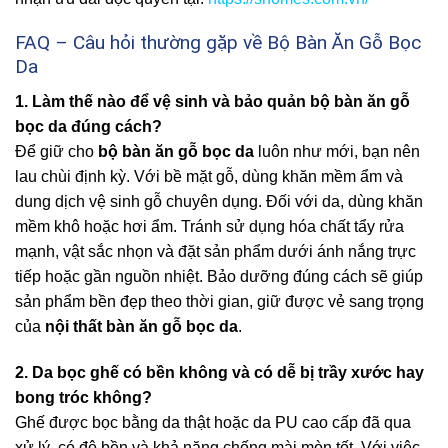
FAQ – Câu hỏi thường gặp về Bộ Bàn Ăn Gỗ Bọc
Da
1. Làm thế nào để vệ sinh và bảo quản bộ bàn ăn gỗ
bọc da đúng cách?
Để giữ cho
bộ bàn ăn gỗ bọc da
luôn như mới, bạn nên
lau chùi định kỳ. Với bề mặt gỗ, dùng khăn mềm ẩm và
dung dịch vệ sinh gỗ chuyên dụng. Đối với da, dùng khăn
mềm khô hoặc hơi ẩm. Tránh sử dụng hóa chất tẩy rửa
mạnh, vật sắc nhọn và đặt sản phẩm dưới ánh nắng trực
tiếp hoặc gần nguồn nhiệt. Bảo dưỡng đúng cách sẽ giúp
sản phẩm bền đẹp theo thời gian, giữ được vẻ sang trọng
của
nội thất bàn ăn gỗ bọc da
.
2. Da bọc ghế có bền không và có dễ bị trầy xước hay
bong tróc không?
Ghế được bọc bằng da thật hoặc da PU cao cấp đã qua
xử lý, có độ bền và khả năng chống mài mòn tốt. Với việc