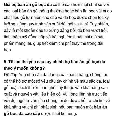
Giá bộ bàn ăn gỗ bọc da
có thể cao hơn một chút so với
các loại bàn ăn gỗ thông thường hoặc bàn ăn bọc vải nỉ do
chất liệu gỗ tự nhiên cao cấp và da bọc được chọn lọc kỹ
lưỡng, cùng quy trình sản xuất đòi hỏi sự tỉ mỉ. Tuy nhiên,
đây là một khoản đầu tư xứng đáng bởi độ bền vượt trội,
tính thẩm mỹ đẳng cấp và trải nghiệm thoải mái mà sản
phẩm mang lại, giúp tiết kiệm chi phí thay thế trong dài
hạn.
5. Tôi có thể yêu cầu tùy chỉnh bộ bàn ăn gỗ bọc da
theo ý muốn không?
Để đáp ứng nhu cầu đa dạng của khách hàng, chúng tôi
có thể hỗ trợ một số yêu cầu tùy chỉnh về màu sắc da, loại
gỗ hoặc kích thước bàn ghế, tùy thuộc vào khả năng sản
xuất và nguyên vật liệu hiện có. Vui lòng liên hệ trực tiếp
với đội ngũ tư vấn của chúng tôi để được hỗ trợ chi tiết về
khả năng và chi phí phát sinh nếu bạn muốn một
bàn ăn
gỗ bọc da cao cấp
được thiết kế riêng.