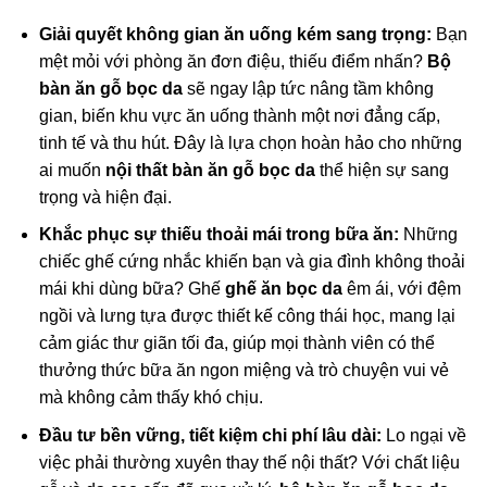
Giải quyết không gian ăn uống kém sang trọng:
Bạn
mệt mỏi với phòng ăn đơn điệu, thiếu điểm nhấn?
Bộ
bàn ăn gỗ bọc da
sẽ ngay lập tức nâng tầm không
gian, biến khu vực ăn uống thành một nơi đẳng cấp,
tinh tế và thu hút. Đây là lựa chọn hoàn hảo cho những
ai muốn
nội thất bàn ăn gỗ bọc da
thể hiện sự sang
trọng và hiện đại.
Khắc phục sự thiếu thoải mái trong bữa ăn:
Những
chiếc ghế cứng nhắc khiến bạn và gia đình không thoải
mái khi dùng bữa? Ghế
ghế ăn bọc da
êm ái, với đệm
ngồi và lưng tựa được thiết kế công thái học, mang lại
cảm giác thư giãn tối đa, giúp mọi thành viên có thể
thưởng thức bữa ăn ngon miệng và trò chuyện vui vẻ
mà không cảm thấy khó chịu.
Đầu tư bền vững, tiết kiệm chi phí lâu dài:
Lo ngại về
việc phải thường xuyên thay thế nội thất? Với chất liệu