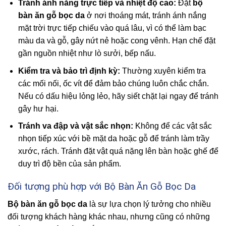
Tránh ánh nắng trực tiếp và nhiệt độ cao:
Đặt
bộ
bàn ăn gỗ bọc da
ở nơi thoáng mát, tránh ánh nắng
mặt trời trực tiếp chiếu vào quá lâu, vì có thể làm bạc
màu da và gỗ, gây nứt nẻ hoặc cong vênh. Hạn chế đặt
gần nguồn nhiệt như lò sưởi, bếp nấu.
Kiểm tra và bảo trì định kỳ:
Thường xuyên kiểm tra
các mối nối, ốc vít để đảm bảo chúng luôn chắc chắn.
Nếu có dấu hiệu lỏng lẻo, hãy siết chặt lại ngay để tránh
gây hư hại.
Tránh va đập và vật sắc nhọn:
Không để các vật sắc
nhọn tiếp xúc với bề mặt da hoặc gỗ để tránh làm trầy
xước, rách. Tránh đặt vật quá nặng lên bàn hoặc ghế để
duy trì độ bền của sản phẩm.
Đối tượng phù hợp với Bộ Bàn Ăn Gỗ Bọc Da
Bộ bàn ăn gỗ bọc da
là sự lựa chọn lý tưởng cho nhiều
đối tượng khách hàng khác nhau, nhưng cũng có những