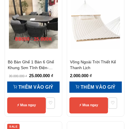
Bộ Bàn Ghế 1 Bàn 6 Ghế
Võng Ngoài Trời Thiết Kế
Khung Sơn Tĩnh Điện-
Thanh Lịch
Bb050
Giá
Giá
25.000.000
₫
2.000.000
₫
30.000.000
₫
gốc
hiện
THÊM VÀO GIỶ
THÊM VÀO GIỶ
là:
tại
30.000.000 ₫.
là:
♡
♡
25.000.000 ₫.
⚡ Mua ngay
⚡ Mua ngay
SALE