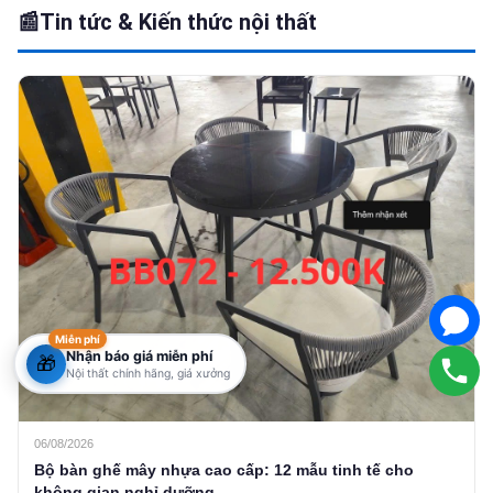
📰
Tin tức & Kiến thức nội thất
Miễn phí
Nhận báo giá miễn phí
🎁
Nội thất chính hãng, giá xưởng
06/08/2026
Bộ bàn ghế mây nhựa cao cấp: 12 mẫu tinh tế cho
không gian nghỉ dưỡng