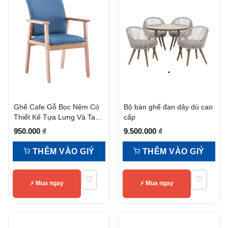
Ghế Cafe Gỗ Bọc Nệm Có
Bộ bàn ghế đan dây dù cao
Thiết Kế Tựa Lưng Và Tay
cấp
Vịn
950.000
₫
9.500.000
₫
THÊM VÀO GIỶ
THÊM VÀO GIỶ
♡
♡
⚡ Mua ngay
⚡ Mua ngay