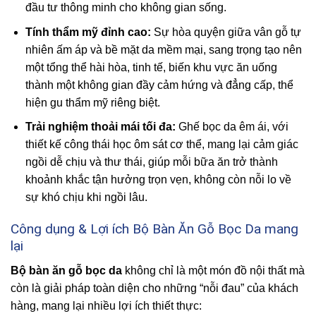
đầu tư thông minh cho không gian sống.
Tính thẩm mỹ đỉnh cao:
Sự hòa quyện giữa vân gỗ tự
nhiên ấm áp và bề mặt da mềm mại, sang trọng tạo nên
một tổng thể hài hòa, tinh tế, biến khu vực ăn uống
thành một không gian đầy cảm hứng và đẳng cấp, thể
hiện gu thẩm mỹ riêng biệt.
Trải nghiệm thoải mái tối đa:
Ghế bọc da êm ái, với
thiết kế công thái học ôm sát cơ thể, mang lại cảm giác
ngồi dễ chịu và thư thái, giúp mỗi bữa ăn trở thành
khoảnh khắc tận hưởng trọn vẹn, không còn nỗi lo về
sự khó chịu khi ngồi lâu.
Công dụng & Lợi ích Bộ Bàn Ăn Gỗ Bọc Da mang
lại
Bộ bàn ăn gỗ bọc da
không chỉ là một món đồ nội thất mà
còn là giải pháp toàn diện cho những “nỗi đau” của khách
hàng, mang lại nhiều lợi ích thiết thực: