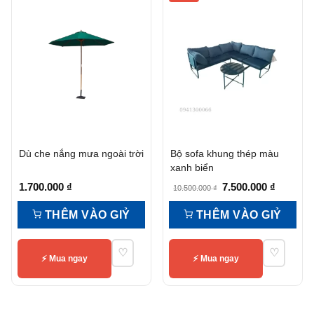
Dù che nắng mưa ngoài trời
Bộ sofa khung thép màu
xanh biển
Giá
Giá
1.700.000
₫
7.500.000
₫
10.500.000
₫
gốc
hiện
THÊM VÀO GIỶ
THÊM VÀO GIỶ
là:
tại
10.500.000 ₫.
là:
♡
♡
7.500.00
⚡ Mua ngay
⚡ Mua ngay