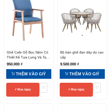
Ghế Cafe Gỗ Bọc Nệm Có
Bộ bàn ghế đan dây dù cao
Thiết Kế Tựa Lưng Và Tay
cấp
Vịn
950.000
₫
9.500.000
₫
THÊM VÀO GIỶ
THÊM VÀO GIỶ
♡
♡
⚡ Mua ngay
⚡ Mua ngay