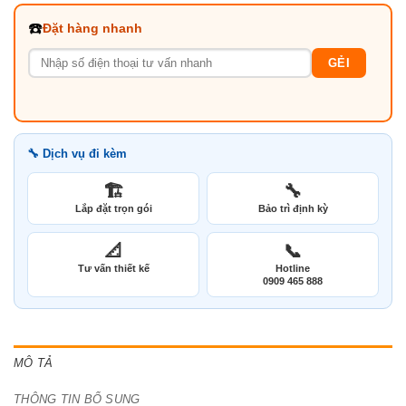
☎️
Đặt hàng nhanh
GẺI
🔧 Dịch vụ đi kèm
🏗️
🔧
Lắp đặt trọn gói
Bảo trì định kỳ
📐
📞
Tư vấn thiết kế
Hotline
0909 465 888
MÔ TẢ
THÔNG TIN BỔ SUNG