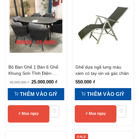
Bộ Bàn Ghế 1 Bàn 6 Ghế
Ghế dựa ngã lưng màu
Khung Sơn Tĩnh Điện-
xám có tay vịn và gác chân
Bb050
Giá
Giá
25.000.000
₫
550.000
₫
30.000.000
₫
gốc
hiện
THÊM VÀO GIỶ
THÊM VÀO GIỶ
là:
tại
30.000.000 ₫.
là:
♡
♡
25.000.000 ₫.
⚡ Mua ngay
⚡ Mua ngay
SALE