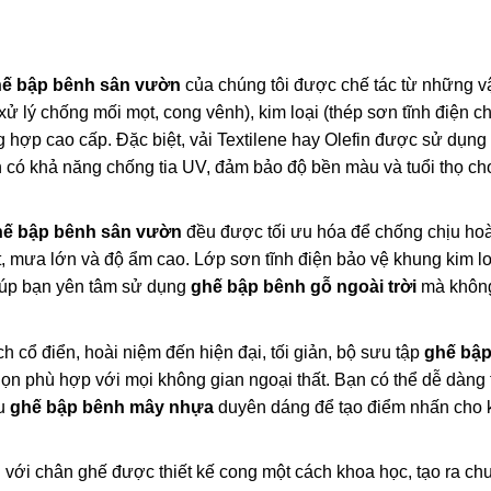
ế bập bênh sân vườn
của chúng tôi được chế tác từ những vậ
xử lý chống mối mọt, cong vênh), kim loại (thép sơn tĩnh điện c
 hợp cao cấp. Đặc biệt, vải Textilene hay Olefin được sử dụn
 có khả năng chống tia UV, đảm bảo độ bền màu và tuổi thọ ch
hế bập bênh sân vườn
đều được tối ưu hóa để chống chịu ho
ắt, mưa lớn và độ ẩm cao. Lớp sơn tĩnh điện bảo vệ khung kim lo
giúp bạn yên tâm sử dụng
ghế bập bênh gỗ ngoài trời
mà không
 cổ điển, hoài niệm đến hiện đại, tối giản, bộ sưu tập
ghế bậ
n phù hợp với mọi không gian ngoại thất. Bạn có thể dễ dàng 
u
ghế bập bênh mây nhựa
duyên dáng để tạo điểm nhấn cho 
với chân ghế được thiết kế cong một cách khoa học, tạo ra ch