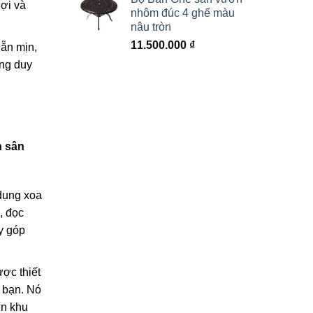
lợi và
nhôm đúc 4 ghế màu
nâu tròn
11.500.000
₫
ẵn mịn,
àng duy
h sân
dụng xoa
, đọc
y góp
ợc thiết
 bạn. Nó
ến khu