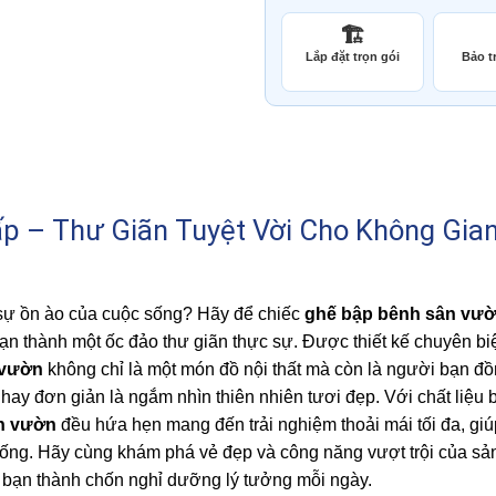
🏗️
Lắp đặt trọn gói
Bảo tr
p – Thư Giãn Tuyệt Vời Cho Không Gia
 sự ồn ào của cuộc sống? Hãy để chiếc
ghế bập bênh sân vư
ạn thành một ốc đảo thư giãn thực sự. Được thiết kế chuyên biệ
 vườn
không chỉ là một món đồ nội thất mà còn là người bạn đ
hay đơn giản là ngắm nhìn thiên nhiên tươi đẹp. Với chất liệu 
n vườn
đều hứa hẹn mang đến trải nghiệm thoải mái tối đa, giú
 sống. Hãy cùng khám phá vẻ đẹp và công năng vượt trội của s
 bạn thành chốn nghỉ dưỡng lý tưởng mỗi ngày.