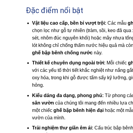
Đặc điểm nổi bật
Vật liệu cao cấp, bền bỉ vượt trội:
Các mẫu
gh
chọn lọc như gỗ tự nhiên (tràm, sồi, keo đã qua 
sét, nhôm đúc nguyên khối) hoặc mây nhựa tổng
lót không chỉ chống thấm nước hiệu quả mà còn
ghế bập bênh chống nước
này.
Thiết kế chuyên dụng ngoài trời:
Mỗi chiếc
g
với các yếu tố thời tiết khắc nghiệt như nắng g
oxy hóa, trong khi gỗ được tẩm sấy kỹ lưỡng, 
hỏng.
Kiểu dáng đa dạng, phong phú:
Từ phong cách
sân vườn
của chúng tôi mang đến nhiều lựa chọ
một chiếc
ghế bập bênh hiện đại
hoặc một mẫ
vườn của mình.
Trải nghiệm thư giãn êm ái:
Cấu trúc bập bênh 