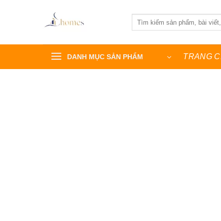
Bỏ
qua
Tìm
kiếm:
nội
dung
TRANG 
DANH MỤC SẢN PHẨM