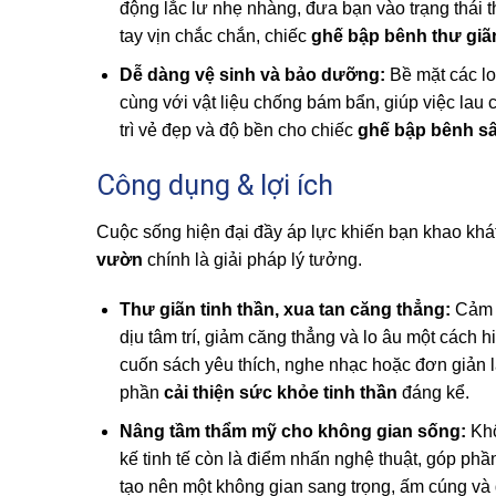
động lắc lư nhẹ nhàng, đưa bạn vào trạng thái th
tay vịn chắc chắn, chiếc
ghế bập bênh thư giã
Dễ dàng vệ sinh và bảo dưỡng:
Bề mặt các l
cùng với vật liệu chống bám bẩn, giúp việc lau
trì vẻ đẹp và độ bền cho chiếc
ghế bập bênh s
Công dụng & lợi ích
Cuộc sống hiện đại đầy áp lực khiến bạn khao khát
vườn
chính là giải pháp lý tưởng.
Thư giãn tinh thần, xua tan căng thẳng:
Cảm 
dịu tâm trí, giảm căng thẳng và lo âu một cách h
cuốn sách yêu thích, nghe nhạc hoặc đơn giản là
phần
cải thiện sức khỏe tinh thần
đáng kể.
Nâng tầm thẩm mỹ cho không gian sống:
Khô
kế tinh tế còn là điểm nhấn nghệ thuật, góp ph
tạo nên một không gian sang trọng, ấm cúng và 