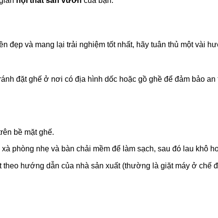
 gian
nội thất sân vườn
của bạn.
n đẹp và mang lại trải nghiệm tốt nhất, hãy tuân thủ một vài h
Tránh đặt ghế ở nơi có địa hình dốc hoặc gồ ghề để đảm bảo an 
rên bề mặt ghế.
g xà phòng nhẹ và bàn chải mềm để làm sạch, sau đó lau khô ho
ặt theo hướng dẫn của nhà sản xuất (thường là giặt máy ở chế 