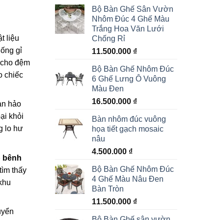
Bộ Bàn Ghế Sân Vườn
Nhôm Đúc 4 Ghế Màu
Trắng Hoa Văn Lưới
t liệu
Chống Rỉ
hống gỉ
11.500.000
₫
g cho đệm
Bộ Bàn Ghế Nhôm Đúc
o chiếc
6 Ghế Lưng Ô Vuông
Màu Đen
16.500.000
₫
àn hảo
ại khỏi
Bàn nhôm đúc vuông
 lo hư
họa tiết gạch mosaic
nâu
4.500.000
₫
p bênh
Bộ Bàn Ghế Nhôm Đúc
tìm thấy
4 Ghế Màu Nâu Đen
khu
Bàn Tròn
11.500.000
₫
uyển
Bộ Bàn Ghế sân vườn