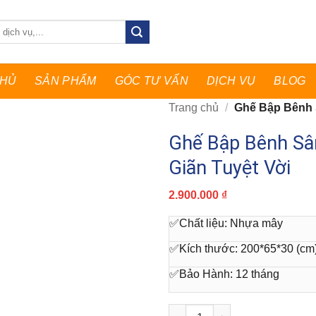
CHỦ
SẢN PHẨM
GÓC TƯ VẤN
DỊCH VỤ
BLOG
Trang chủ
/
Ghế Bập Bênh S
Ghế Bập Bênh Sâ
Giãn Tuyệt Vời
2.900.000
₫
✅
Chất liệu: Nhựa mây
✅Kích thước: 200*65*30 (cm
✅Bảo Hành: 12 tháng
Ghế Bập Bênh Sân Vườn Đẹp, G