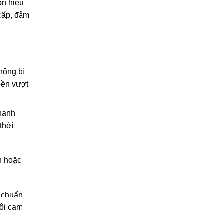
òn hiệu
cấp, đảm
hông bị
bền vượt
nhanh
thời
n hoặc
u chuẩn
tôi cam