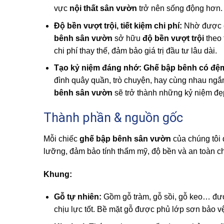
vực
nội thất sân vườn
trở nên sống động hơn.
Độ bền vượt trội, tiết kiệm chi phí:
Nhờ được ch
bênh sân vườn
sở hữu
độ bền vượt trội
theo 
chi phí thay thế, đảm bảo giá trị đầu tư lâu dài.
Tạo kỷ niệm đáng nhớ:
Ghế bập bênh có đệ
đình quây quần, trò chuyện, hay cùng nhau ng
bênh sân vườn
sẽ trở thành những kỷ niệm đẹ
Thành phần & nguồn gốc
Mỗi chiếc
ghế bập bênh sân vườn
của chúng tôi 
lưỡng, đảm bảo tính thẩm mỹ, độ bền và an toàn c
Khung:
Gỗ tự nhiên:
Gồm gỗ tràm, gỗ sồi, gỗ keo… được
chịu lực tốt. Bề mặt gỗ được phủ lớp sơn bảo v