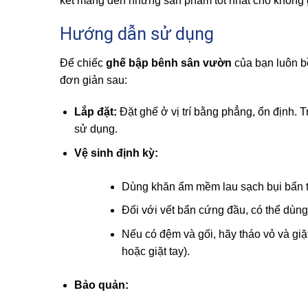
kết mang đến những sản phẩm tốt nhất cho không
Hướng dẫn sử dụng
Để chiếc
ghế bập bênh sân vườn
của bạn luôn bề
đơn giản sau:
Lắp đặt:
Đặt ghế ở vị trí bằng phẳng, ổn định. 
sử dụng.
Vệ sinh định kỳ:
Dùng khăn ẩm mềm lau sạch bụi bẩn t
Đối với vết bẩn cứng đầu, có thể dùn
Nếu có đệm và gối, hãy tháo vỏ và gi
hoặc giặt tay).
Bảo quản: