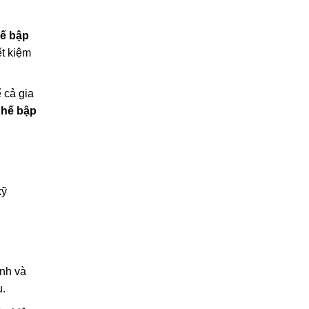
ế bập
ết kiệm
 cả gia
hế bập
kỹ
ênh và
u.