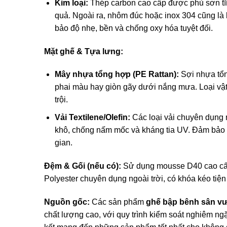
Kim loại:
Thép carbon cao cấp được phủ sơn tĩn
quả. Ngoài ra, nhôm đúc hoặc inox 304 cũng là
bảo độ nhẹ, bền và chống oxy hóa tuyệt đối.
Mặt ghế & Tựa lưng:
Mây nhựa tổng hợp (PE Rattan):
Sợi nhựa tổn
phai màu hay giòn gãy dưới nắng mưa. Loại vật
trội.
Vải Textilene/Olefin:
Các loại vải chuyên dụng 
khô, chống nấm mốc và kháng tia UV. Đảm bảo 
gian.
Đệm & Gối (nếu có):
Sử dụng mousse D40 cao cấp, 
Polyester chuyên dụng ngoài trời, có khóa kéo tiện 
Nguồn gốc:
Các sản phẩm
ghế bập bênh sân v
chất lượng cao, với quy trình kiểm soát nghiêm n