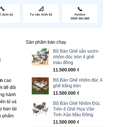
🔧
📐
📞
ì định kỳ
Tư vấn thiết kế
Hotline
0909 465 888
Sản phẩm bán chạy
Bộ Bàn Ghế sân vườn
nhôm đúc tròn 4 ghế
n
màu đồng
11.500.000
₫
Bộ Bàn Ghế nhôm đúc 4
ờn
cao
ghế trắng tròn
t để đối
11.500.000
₫
ồng hành
bền bỉ và
Bộ Bàn Ghế Nhôm Đúc
p bạn tái
Tròn 4 Ghế Hoa Văn
Tinh Xảo Màu Đồng
ản phẩm
11.500.000
₫