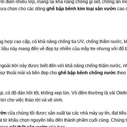
h điện nhiều lớp, mang lại khả năng chống gỉ sét, chống ăn m
 lựa chọn cho các dòng
ghế bập bênh kim loại sân vườn
cao 
g hợp cao cấp, có khả năng chống tia UV, chống thấm nước, k
 liệu này mang đến vẻ đẹp tự nhiên của mây tre nhưng với độ 
ngoài trời này được biết đến với khả năng chống thấm nước, 
sự thoải mái và bền đẹp cho
ghế bập bênh chống nước
theo 
có độ đàn hồi tốt, không xẹp lún. Vỏ đệm thường là vải Olefi
lợi cho việc tháo rời và vệ sinh.
ườn
của chúng tôi được sản xuất tại các nhà máy uy tín, đạt tiê
gặt từ khâu chọn nguyên liệu đến thành phẩm cuối cùng. Chúng 