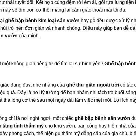
ư thái tuyệt đối. Kết hợp cùng đệm rời êm ái, gối tựa lưng tiện 
n
này sẽ ôm trọn cơ thể, mang lại cảm giác thoải mái tối đa.
oại
ghế bập bênh kim loại sân vườn
hay gỗ đều được xử lý nh
 chùi trở nên đơn giản và nhanh chóng. Điều này giúp bạn dễ d
ân vườn
của mình.
 một không gian riêng tư để tìm lại sự bình yên?
Ghế bập bên
giác đung đưa nhẹ nhàng của
ghế thư giãn ngoài trời
có tác 
iệu quả. Đây là nơi lý tưởng để bạn nhâm nhi tách trà buổi sáng
 thả lỏng cơ thể sau một ngày dài làm việc mệt mỏi. Lợi ích nà
ng chỉ là nơi nghỉ ngơi, một chiếc
ghế bập bênh sân vườn
đư
ần
tăng tính thẩm mỹ
cho khu vườn, ban công hay hiên nhà của
đầy phong cách, thể hiện gu thẩm mỹ đẳng cấp của gia chủ, bi