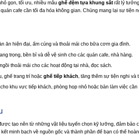
nhỏ gọn, tối ưu, nhiều mẫu
ghế đệm tựa khung sắt
rất lý tưởn
 quán cafe cần tối đa hóa không gian. Chúng mang lại sự tiện 
n ăn hiện đại, ấm cúng và thoải mái cho bữa cơm gia đình.
ang trọng, bền bỉ và dễ vệ sinh cho các quán cafe, nhà hàng.
gồi thoải mái cho các hoạt động tại nhà, đọc sách.
 ghế trang trí hoặc
ghế tiếp khách
, tăng thêm sự tiện nghi và
ho khu vực tiếp khách, phòng họp nhỏ hoặc bàn làm việc cần
u
được tạo nên từ những vật liệu tuyển chọn kỹ lưỡng, đảm bảo 
m kết minh bạch về nguồn gốc và thành phần để bạn có thể hoàn