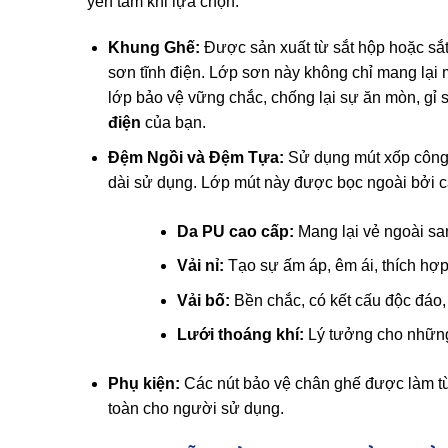
yên tâm khi lựa chọn:
Khung Ghế:
Được sản xuất từ sắt hộp hoặc sắt 
sơn tĩnh điện. Lớp sơn này không chỉ mang lại 
lớp bảo vệ vững chắc, chống lại sự ăn mòn, gỉ 
điện
của bạn.
Đệm Ngồi và Đệm Tựa:
Sử dụng mút xốp công n
dài sử dụng. Lớp mút này được bọc ngoài bởi c
Da PU cao cấp:
Mang lại vẻ ngoài sa
Vải nỉ:
Tạo sự ấm áp, êm ái, thích hợ
Vải bố:
Bền chắc, có kết cấu độc đáo
Lưới thoáng khí:
Lý tưởng cho những 
Phụ kiện:
Các nút bảo vệ chân ghế được làm từ
toàn cho người sử dụng.