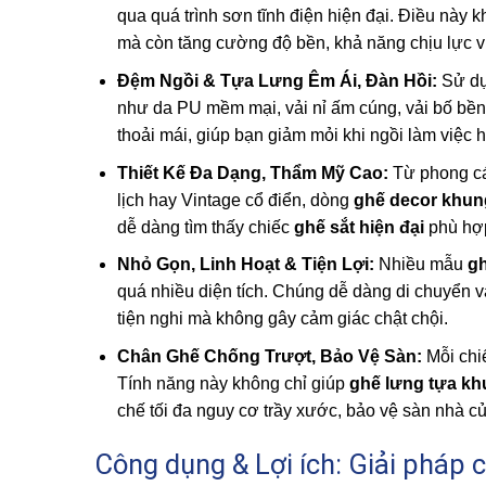
qua quá trình sơn tĩnh điện hiện đại. Điều này 
mà còn tăng cường độ bền, khả năng chịu lực vượ
Đệm Ngồi & Tựa Lưng Êm Ái, Đàn Hồi:
Sử dụn
như da PU mềm mại, vải nỉ ấm cúng, vải bố bền 
thoải mái, giúp bạn giảm mỏi khi ngồi làm việc h
Thiết Kế Đa Dạng, Thẩm Mỹ Cao:
Từ phong các
lịch hay Vintage cổ điển, dòng
ghế decor khun
dễ dàng tìm thấy chiếc
ghế sắt hiện đại
phù hợp
Nhỏ Gọn, Linh Hoạt & Tiện Lợi:
Nhiều mẫu
gh
quá nhiều diện tích. Chúng dễ dàng di chuyển v
tiện nghi mà không gây cảm giác chật chội.
Chân Ghế Chống Trượt, Bảo Vệ Sàn:
Mỗi chi
Tính năng này không chỉ giúp
ghế lưng tựa kh
chế tối đa nguy cơ trầy xước, bảo vệ sàn nhà c
Công dụng & Lợi ích: Giải pháp 