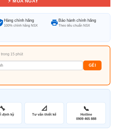
⚡ MUA NGAY
Hàng chính hãng
Bảo hành chính hãng
100% chính hãng NSX
Theo tiêu chuẩn NSX
i trong 15 phút
GẺI
🔧
📐
📞
ì định kỳ
Tư vấn thiết kế
Hotline
0909 465 888