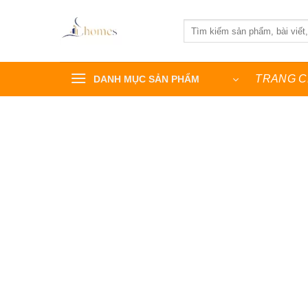
Bỏ
qua
Tìm
kiếm:
nội
dung
TRANG 
DANH MỤC SẢN PHẨM