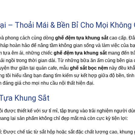
i – Thoải Mái & Bền Bỉ Cho Mọi Không 
i và phong cách cùng dòng
ghế đệm tựa khung sắt
cao cấp. Đâ
 pháp hoàn hảo để nâng tầm không gian sống và làm việc của bạ
ệm tựa êm ái, những chiếc
ghế đệm tựa khung sắt
mang đến trả
hải ngồi trong thời gian dài. Từ những bữa ăn ấm cúng bên gia 
huyện thư giãn tại quán cafe, mẫu
ghế sắt bọc nệm
này đều khẳ
g tôi hiểu rằng bạn đang tìm kiếm sự kết hợp giữa độ bền, tín
 đáng giá cho mọi nhu cầu nội thất hiện đại.
 Tựa Khung Sắt
i được thiết kế với sự tỉ mỉ, tập trung vào trải nghiệm người d
mang lại sản phẩm không chỉ đẹp mắt mà còn cực kỳ tiện lợi:
:
Được chế tác từ sắt hộp hoặc sắt đặc chất lượng cao, khung g