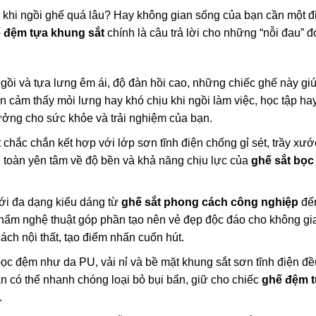
ịu khi ngồi ghế quá lâu? Hay không gian sống của bạn cần một 
 đệm tựa khung sắt
chính là câu trả lời cho những “nỗi đau” 
ồi và tựa lưng êm ái, độ đàn hồi cao, những chiếc ghế này gi
n cảm thấy mỏi lưng hay khó chịu khi ngồi làm việc, học tập ha
 tưởng cho sức khỏe và trải nghiệm của bạn.
chắc chắn kết hợp với lớp sơn tĩnh điện chống gỉ sét, trầy xư
n toàn yên tâm về độ bền và khả năng chịu lực của
ghế sắt bọ
i đa dạng kiểu dáng từ
ghế sắt phong cách công nghiệp
đến
 phẩm nghệ thuật góp phần tạo nên vẻ đẹp độc đáo cho không gi
ch nội thất, tạo điểm nhấn cuốn hút.
ọc đệm như da PU, vải nỉ và bề mặt khung sắt sơn tĩnh điện đề
ạn có thể nhanh chóng loại bỏ bụi bẩn, giữ cho chiếc
ghế đệm 
.