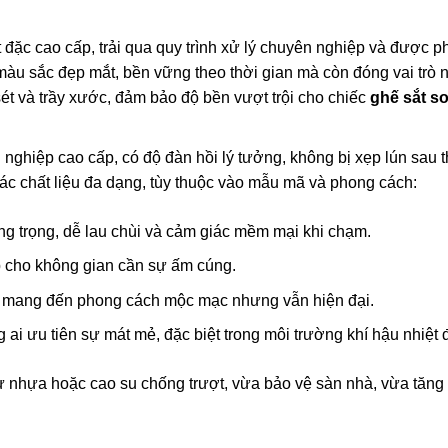
đặc cao cấp, trải qua quy trình xử lý chuyên nghiệp và được p
màu sắc đẹp mắt, bền vững theo thời gian mà còn đóng vai trò 
sét và trầy xước, đảm bảo độ bền vượt trội cho chiếc
ghế sắt sơ
ghiệp cao cấp, có độ đàn hồi lý tưởng, không bị xẹp lún sau t
ác chất liệu đa dạng, tùy thuộc vào mẫu mã và phong cách:
ng trọng, dễ lau chùi và cảm giác mềm mại khi chạm.
p cho không gian cần sự ấm cúng.
, mang đến phong cách mộc mạc nhưng vẫn hiện đại.
ai ưu tiên sự mát mẻ, đặc biệt trong môi trường khí hậu nhiệt đ
 nhựa hoặc cao su chống trượt, vừa bảo vệ sàn nhà, vừa tăng 