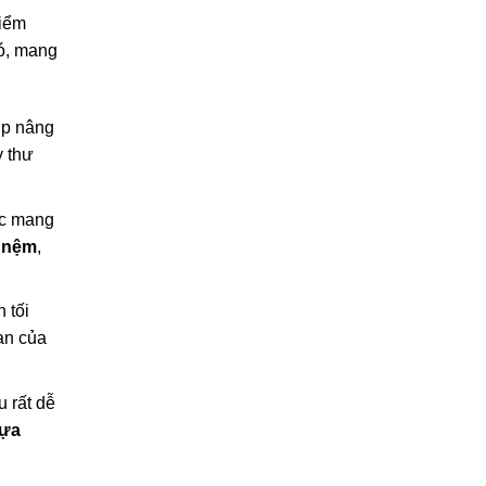
điểm
đó, mang
úp nâng
y thư
ớc mang
c nệm
,
 tối
an của
u rất dễ
tựa