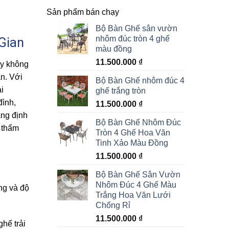
Sản phẩm bán chạy
Bộ Bàn Ghế sân vườn
nhôm đúc tròn 4 ghế
Gian
màu đồng
11.500.000
₫
y không
n. Với
Bộ Bàn Ghế nhôm đúc 4
i
ghế trắng tròn
đình,
11.500.000
₫
ng định
Bộ Bàn Ghế Nhôm Đúc
h thẩm
Tròn 4 Ghế Hoa Văn
Tinh Xảo Màu Đồng
11.500.000
₫
Bộ Bàn Ghế Sân Vườn
Nhôm Đúc 4 Ghế Màu
ùng và độ
Trắng Hoa Văn Lưới
Chống Rỉ
11.500.000
₫
hế trải