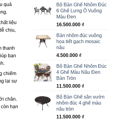
ệu quả
Bộ Bàn Ghế Nhôm Đúc
6 Ghế Lưng Ô Vuông
ụng.
Màu Đen
hất liệu
16.500.000
₫
dễ chịu,
Bàn nhôm đúc vuông
họa tiết gạch mosaic
nâu
n thanh
4.500.000
₫
giúp bạn
h.
Bộ Bàn Ghế Nhôm Đúc
4 Ghế Màu Nâu Đen
ng chiếm
Bàn Tròn
g lại sự
11.500.000
₫
Bộ Bàn Ghế sân vườn
ới chân.
nhôm đúc 4 ghế màu
 còn hạn
nâu tròn
11.500.000
₫