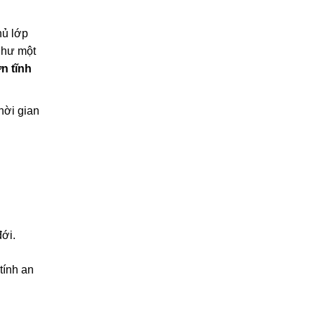
hủ lớp
như một
n tĩnh
hời gian
ới.
tính an