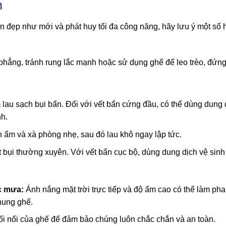
n
n đẹp như mới và phát huy tối đa công năng, hãy lưu ý một số
phẳng, tránh rung lắc mạnh hoặc sử dụng ghế để leo trèo, đứng
u sạch bụi bẩn. Đối với vết bẩn cứng đầu, có thể dùng dung 
h.
ẩm và xà phòng nhẹ, sau đó lau khô ngay lập tức.
 bụi thường xuyên. Với vết bẩn cục bộ, dùng dung dịch vệ sinh
ớc mưa:
Ánh nắng mặt trời trực tiếp và độ ẩm cao có thể làm ph
hung ghế.
mối nối của ghế để đảm bảo chúng luôn chắc chắn và an toàn.