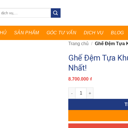
CHỦ
SẢN PHẨM
GÓC TƯ VẤN
DỊCH VỤ
BLOG
Trang chủ
/
Ghế Đệm Tựa Kh
Ghế Đệm Tựa Khu
Nhất!
8.700.000
₫
Ghế Đệm Tựa Khung Sắt Bền Đẹ
T