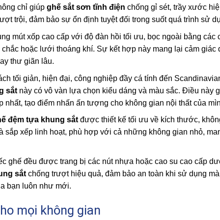
không chỉ giúp
ghế sắt sơn tĩnh điện
chống gỉ sét, trầy xước hi
t trội, đảm bảo sự ổn định tuyệt đối trong suốt quá trình sử d
g mút xốp cao cấp với độ đàn hồi tối ưu, bọc ngoài bằng các c
chắc hoặc lưới thoáng khí. Sự kết hợp này mang lại cảm giác 
ay thư giãn lâu.
h tối giản, hiện đại, công nghiệp đầy cá tính đến Scandinavia
g sắt
này có vô vàn lựa chọn kiểu dáng và màu sắc. Điều này 
 nhất, tạo điểm nhấn ấn tượng cho không gian nội thất của mìn
ế đệm tựa khung sắt
được thiết kế tối ưu về kích thước, khô
à sắp xếp linh hoạt, phù hợp với cả những không gian nhỏ, man
ếc ghế đều được trang bị các nút nhựa hoặc cao su cao cấp dư
ung sắt
chống trượt hiệu quả, đảm bảo an toàn khi sử dụng mà
ủa bạn luôn như mới.
cho mọi không gian