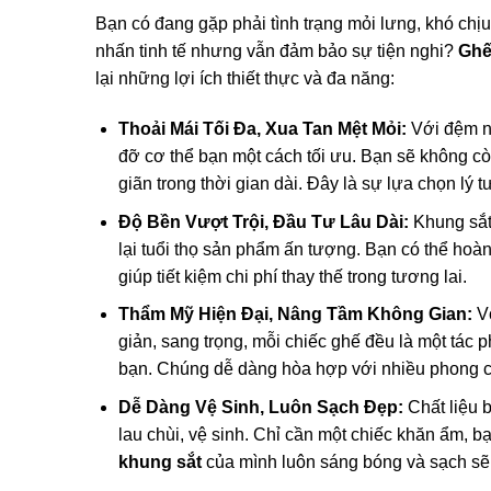
Bạn có đang gặp phải tình trạng mỏi lưng, khó ch
nhấn tinh tế nhưng vẫn đảm bảo sự tiện nghi?
Ghế
lại những lợi ích thiết thực và đa năng:
Thoải Mái Tối Đa, Xua Tan Mệt Mỏi:
Với đệm ng
đỡ cơ thể bạn một cách tối ưu. Bạn sẽ không cò
giãn trong thời gian dài. Đây là sự lựa chọn lý
Độ Bền Vượt Trội, Đầu Tư Lâu Dài:
Khung sắt 
lại tuổi thọ sản phẩm ấn tượng. Bạn có thể hoà
giúp tiết kiệm chi phí thay thế trong tương lai.
Thẩm Mỹ Hiện Đại, Nâng Tầm Không Gian:
Vớ
giản, sang trọng, mỗi chiếc ghế đều là một tác
bạn. Chúng dễ dàng hòa hợp với nhiều phong cá
Dễ Dàng Vệ Sinh, Luôn Sạch Đẹp:
Chất liệu b
lau chùi, vệ sinh. Chỉ cần một chiếc khăn ẩm, b
khung sắt
của mình luôn sáng bóng và sạch sẽ