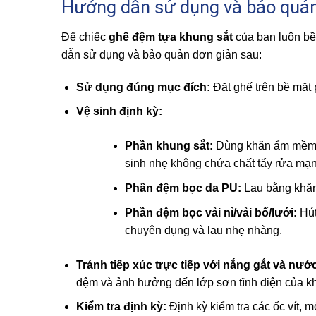
Hướng dẫn sử dụng và bảo quả
Để chiếc
ghế đệm tựa khung sắt
của bạn luôn bề
dẫn sử dụng và bảo quản đơn giản sau:
Sử dụng đúng mục đích:
Đặt ghế trên bề mặt 
Vệ sinh định kỳ:
Phần khung sắt:
Dùng khăn ẩm mềm la
sinh nhẹ không chứa chất tẩy rửa mạn
Phần đệm bọc da PU:
Lau bằng khăn 
Phần đệm bọc vải nỉ/vải bố/lưới:
Hút
chuyên dụng và lau nhẹ nhàng.
Tránh tiếp xúc trực tiếp với nắng gắt và nư
đệm và ảnh hưởng đến lớp sơn tĩnh điện của k
Kiểm tra định kỳ:
Định kỳ kiểm tra các ốc vít, 