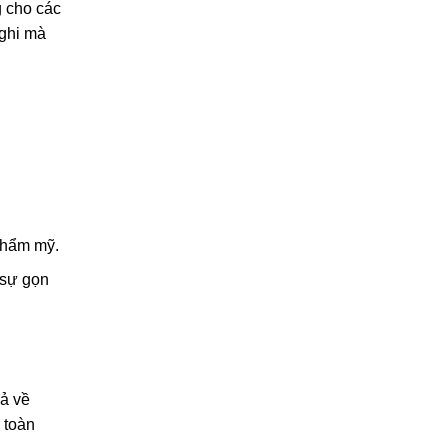
g cho các
nghi mà
 thẩm mỹ.
 sự gọn
cả về
 toàn