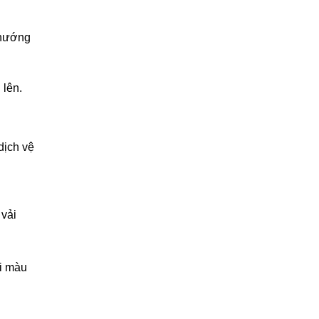
 hướng
 lên.
dịch vệ
 vải
ai màu