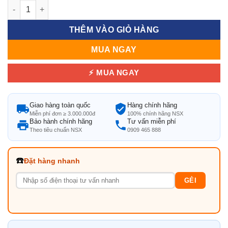
Mẫu ghế nhựa mây S60 số lượng
THÊM VÀO GIỎ HÀNG
MUA NGAY
⚡ MUA NGAY
Giao hàng toàn quốc
Hàng chính hãng
Miễn phí đơn ≥ 3.000.000đ
100% chính hãng NSX
Bảo hành chính hãng
Tư vấn miễn phí
Theo tiêu chuẩn NSX
0909 465 888
☎️
Đặt hàng nhanh
GẺI