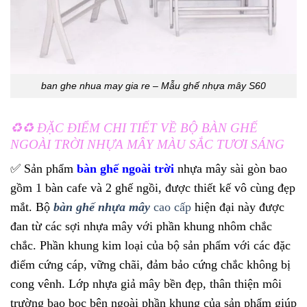
ban ghe nhua may gia re – Mẫu ghế nhựa mây S60
♻️♻️ ĐẶC ĐIỂM CHI TIẾT VỀ BỘ BÀN GHẾ
NGOÀI TRỜI NHỰA MÂY MÀU SẮC TƯƠI SÁNG
✅ S
ản phẩm
bàn ghế ngoài trời
nhựa mây sài gòn bao
gồm 1 bàn cafe và 2 ghế ngồi, được thiết kế vô cùng đẹp
mắt. Bộ
bàn ghế nhựa mây
cao cấp
hiện đại này được
đan từ các sợi nhựa mây với phần khung nhôm chắc
chắc. Phần khung kim loại của bộ sản phẩm với các đặc
điểm cứng cáp, vững chãi, đảm bảo cứng chắc không bị
cong vênh. Lớp nhựa giả mây bền đẹp, thân thiện môi
trường bao bọc bên ngoài phần khung của sản phẩm giúp