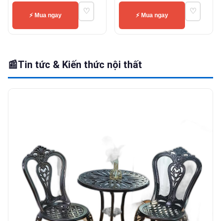
♡
♡
⚡ Mua ngay
⚡ Mua ngay
📰
Tin tức & Kiến thức nội thất