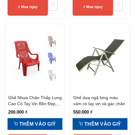
♡
♡
⚡ Mua ngay
⚡ Mua ngay
Ghế Nhựa Chân Thấp Lưng
Ghế dựa ngã lưng màu
Cao Có Tay Vịn Bền Đẹp,
xám có tay vịn và gác chân
Tiện Nghi
200.000
₫
550.000
₫
THÊM VÀO GIỶ
THÊM VÀO GIỶ