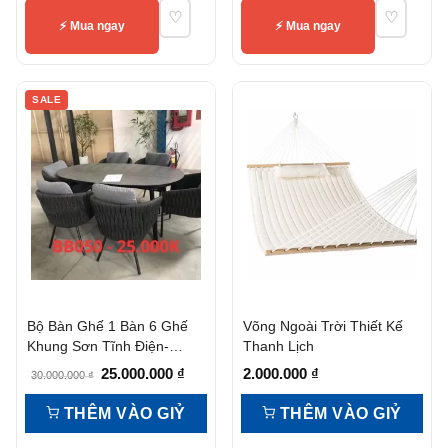
♡
♡
⚡ Mua ngay
⚡ Mua ngay
SALE
Bộ Bàn Ghế 1 Bàn 6 Ghế
Võng Ngoài Trời Thiết Kế
Khung Sơn Tĩnh Điện-
Thanh Lịch
Bb050
Giá
Giá
25.000.000
₫
2.000.000
₫
30.000.000
₫
gốc
hiện
THÊM VÀO GIỶ
THÊM VÀO GIỶ
là:
tại
30.000.000 ₫.
là: