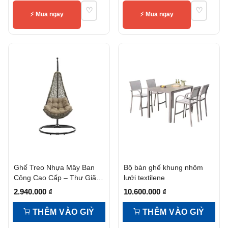
♡
♡
25.000.000 ₫.
⚡ Mua ngay
⚡ Mua ngay
Ghế Treo Nhựa Mây Ban
Bộ bàn ghế khung nhôm
Công Cao Cấp – Thư Giãn,
lưới textilene
Bền Đẹp, Giá Tốt
2.940.000
₫
10.600.000
₫
THÊM VÀO GIỶ
THÊM VÀO GIỶ