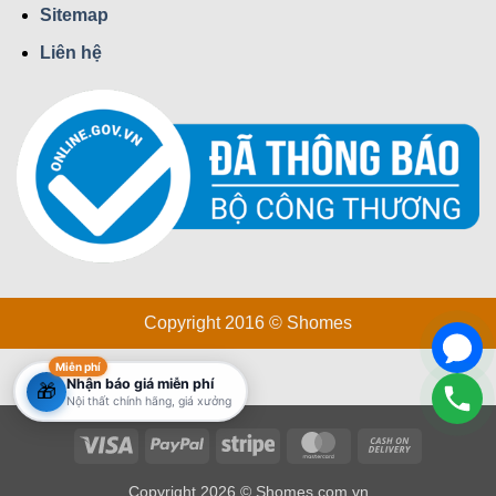
Sitemap
Liên hệ
Copyright 2016 © Shomes
Miễn phí
Nhận báo giá miễn phí
🎁
Nội thất chính hãng, giá xưởng
Visa
PayPal
Stripe
MasterCard
Cash On Delivery
Copyright 2026 © Shomes.com.vn