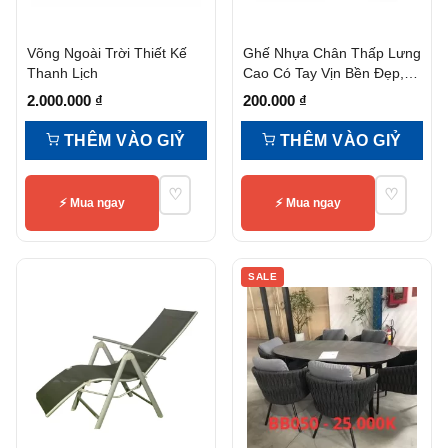
Võng Ngoài Trời Thiết Kế
Ghế Nhựa Chân Thấp Lưng
Thanh Lịch
Cao Có Tay Vịn Bền Đẹp,
Tiện Nghi
2.000.000
₫
200.000
₫
THÊM VÀO GIỶ
THÊM VÀO GIỶ
♡
♡
⚡ Mua ngay
⚡ Mua ngay
SALE