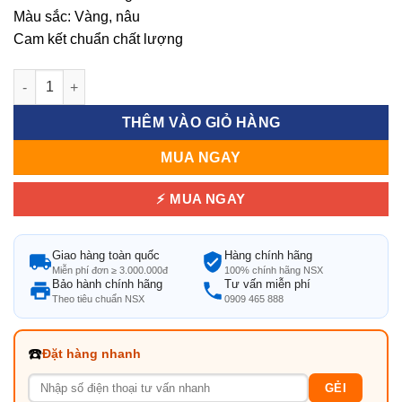
Màu sắc: Vàng, nâu
Cam kết chuẩn chất lượng
Mẫu ghế nhựa mây khung nhôm thiết kế nhỏ gọn số lượng
THÊM VÀO GIỎ HÀNG
MUA NGAY
⚡ MUA NGAY
Giao hàng toàn quốc
Hàng chính hãng
Miễn phí đơn ≥ 3.000.000đ
100% chính hãng NSX
Bảo hành chính hãng
Tư vấn miễn phí
Theo tiêu chuẩn NSX
0909 465 888
☎️
Đặt hàng nhanh
GẺI