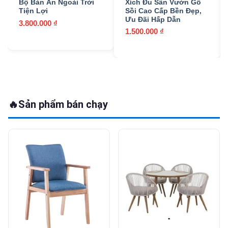
Bộ Bàn Ăn Ngoài Trời
Xích Đu Sân Vườn Gỗ
Tiện Lợi
Sồi Cao Cấp Bền Đẹp,
Ưu Đãi Hấp Dẫn
3.800.000
₫
1.500.000
₫
🔥
Sản phẩm bán chạy