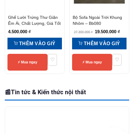
Ghế Lười Trứng Thư Giãn
Bộ Sofa Ngoài Trời Khung
Êm Ái, Chất Lượng, Giá Tốt
Nhôm – Bb080
Giá
Giá
4.500.000
₫
19.500.000
₫
27.300.000
₫
gốc
hiện
THÊM VÀO GIỶ
THÊM VÀO GIỶ
là:
tại
27.300.000 ₫.
là:
♡
♡
19.500.
⚡ Mua ngay
⚡ Mua ngay
📰
Tin tức & Kiến thức nội thất