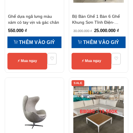
Ghế dựa ngã lưng màu
Bộ Bàn Ghế 1 Bàn 6 Ghế
xám có tay vịn và gác chân
Khung Sơn Tĩnh Điện-
Bb050
Giá
Giá
550.000
₫
25.000.000
₫
30.000.000
₫
gốc
hiện
THÊM VÀO GIỶ
THÊM VÀO GIỶ
là:
tại
30.000.000 ₫.
là:
♡
♡
25.000.
⚡ Mua ngay
⚡ Mua ngay
SALE