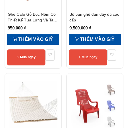
Ghế Cafe Gỗ Bọc Nệm Có
Bộ bàn ghế đan dây dù cao
Thiết Kế Tựa Lưng Và Tay
cấp
Vịn
950.000
₫
9.500.000
₫
THÊM VÀO GIỶ
THÊM VÀO GIỶ
♡
♡
⚡ Mua ngay
⚡ Mua ngay