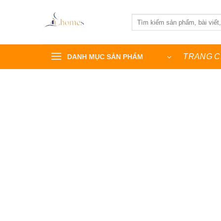
Bỏ
qua
Tìm
kiếm:
nội
dung
TRANG 
DANH MỤC SẢN PHẨM