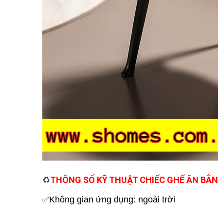
THÔNG SỐ KỸ THUẬT
CHIẾC
GHẾ
ĂN BẰN
♻️
Không gian ứng dụng: ngoài trời
✅