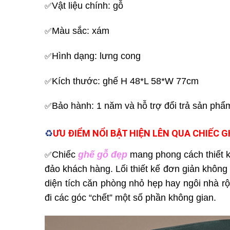
Vật liệu chính: gỗ
✅
Màu sắc: xám
✅
Hình dạng: lưng cong
✅
Kích thước: ghế H 48*L 58*W 77cm
✅
Bảo hành: 1 năm và hỗ trợ đổi trả sản phẩm
✅
ƯU ĐIỂM NỔI BẬT HIỆN LÊN QUA CHIẾC
G
♻️
Chiếc
ghế gỗ đẹp
mang phong cách thiết k
✅
đảo khách hàng. Lối thiết kế đơn giản khôn
diện tích căn phòng nhỏ hẹp hay ngôi nhà rộ
đi các góc “chết” một số phần không gian.