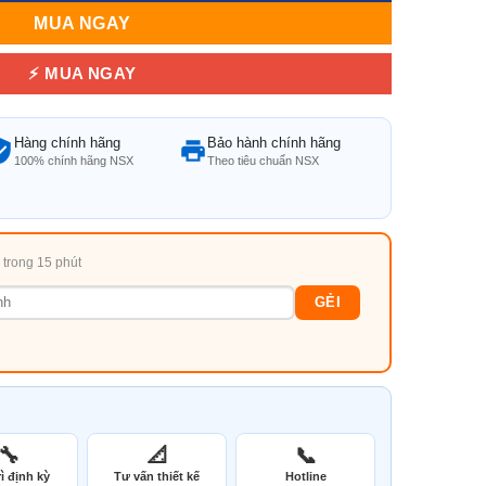
MUA NGAY
⚡ MUA NGAY
Hàng chính hãng
Bảo hành chính hãng
100% chính hãng NSX
Theo tiêu chuẩn NSX
i trong 15 phút
GẺI
🔧
📐
📞
ì định kỳ
Tư vấn thiết kế
Hotline