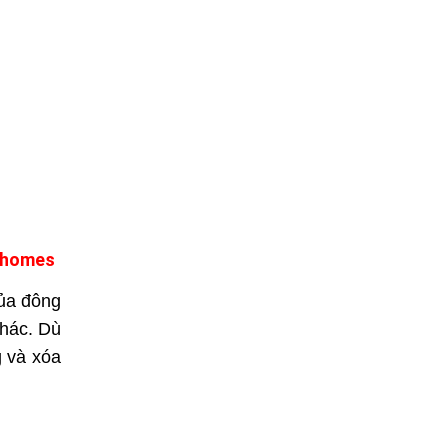
Shomes
của đông
khác. Dù
g và xóa