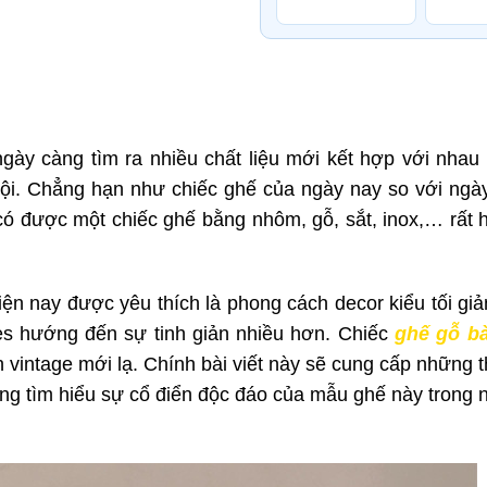
 ngày càng tìm ra nhiều chất liệu mới kết hợp với nhau
ội. Chẳng hạn như chiếc ghế của ngày nay so với ngà
ể có được một chiếc ghế bằng nhôm, gỗ, sắt, inox,… rất h
iện nay được yêu thích là phong cách decor kiểu tối gi
s hướng đến sự tinh giản nhiều hơn. Chiếc
ghế gỗ
b
intage mới lạ. Chính bài viết này sẽ cung cấp những t
ùng tìm hiểu sự cổ điển độc đáo của mẫu ghế này trong 