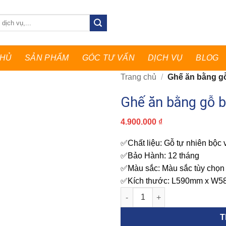
CHỦ
SẢN PHẨM
GÓC TƯ VẤN
DỊCH VỤ
BLOG
Trang chủ
/
Ghế ăn bằng g
Ghế ăn bằng gỗ 
4.900.000
₫
✅Chất liệu: Gỗ tự nhiên bộc 
✅Bảo Hành: 12 tháng
✅Màu sắc: Màu sắc tùy chọn
✅Kích thước: L590mm x W
Ghế ăn bằng gỗ bọc da sang 
T