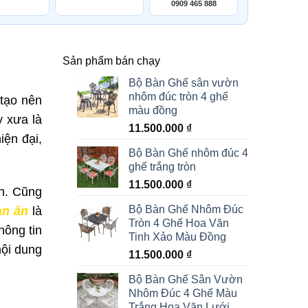
0909 465 888
Sản phẩm bán chạy
Bộ Bàn Ghế sân vườn
nhôm đúc tròn 4 ghế
 tạo nên
màu đồng
y xưa là
11.500.000
₫
iện đại,
Bộ Bàn Ghế nhôm đúc 4
ghế trắng tròn
11.500.000
₫
ản. Cũng
Bộ Bàn Ghế Nhôm Đúc
àn ăn
là
Tròn 4 Ghế Hoa Văn
hông tin
Tinh Xảo Màu Đồng
nội dung
11.500.000
₫
Bộ Bàn Ghế Sân Vườn
Nhôm Đúc 4 Ghế Màu
Trắng Hoa Văn Lưới