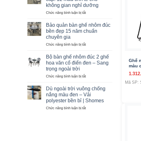
ngoài
không gian nghỉ dưỡng
trời
ở
Chức năng bình luận bị tắt
D080
Bộ
khung
bàn
thép
Bảo quản bàn ghế nhôm đúc
ghế
sơn
bền đẹp 15 năm chuẩn
mây
tĩnh
chuyên gia
nhựa
điện
ở
Chức năng bình luận bị tắt
cao
–
+
Bảo
cấp:
Nội
quản
12
thất
Bộ bàn ghế nhôm đúc 2 ghế
bàn
Ghế n
mẫu
Shomes
hoa văn cổ điển đen – Sang
ghế
màu c
tinh
trọng ngoài trời
nhôm
tế
1.312
ở
Chức năng bình luận bị tắt
đúc
cho
Bộ
bền
không
Mã SP:
bàn
đẹp
gian
Dù ngoài trời vuông chống
ghế
15
nghỉ
nắng màu đen – Vải
nhôm
năm
dưỡng
polyester bền bỉ | Shomes
đúc
chuẩn
ở
Chức năng bình luận bị tắt
2
chuyên
Dù
ghế
gia
ngoài
hoa
trời
văn
vuông
cổ
chống
điển
nắng
đen