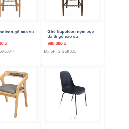
+
Ghế Napoleon nệm bọc
poleon gỗ cao su
da Si gỗ cao su
000
₫
998.000
₫
-GA68044
Mã SP: S-GSK031
+