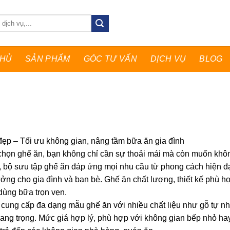
CHỦ
SẢN PHẨM
GÓC TƯ VẤN
DỊCH VỤ
BLOG
ẹp – Tối ưu không gian, nâng tầm bữa ăn gia đình
chọn ghế ăn, bạn không chỉ cần sự thoải mái mà còn muốn không
bộ sưu tập ghế ăn đáp ứng mọi nhu cầu từ phong cách hiện đạ
ưởng cho gia đình và bạn bè. Ghế ăn chất lượng, thiết kế phù h
dùng bữa trọn vẹn.
ung cấp đa dạng mẫu ghế ăn với nhiều chất liệu như gỗ tự nhi
ang trọng. Mức giá hợp lý, phù hợp với không gian bếp nhỏ ha