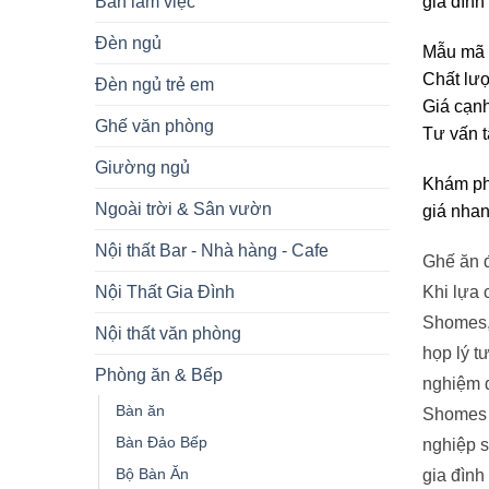
Bàn làm việc
gia đình
Đèn ngủ
Mẫu mã đ
Chất lượ
Đèn ngủ trẻ em
Giá cạnh
Ghế văn phòng
Tư vấn t
Giường ngủ
Khám phá
Ngoài trời & Sân vườn
giá nhan
Nội thất Bar - Nhà hàng - Cafe
Ghế ăn đ
Nội Thất Gia Đình
Khi lựa 
Shomes, 
Nội thất văn phòng
họp lý t
Phòng ăn & Bếp
nghiệm 
Bàn ăn
Shomes c
Bàn Đảo Bếp
nghiệp s
Bộ Bàn Ăn
gia đình