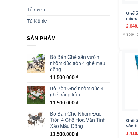
Tủ rượu
Ghế 
micro
Tủ-Kệ tivi
2.048
Mã SP:
SẢN PHẨM
Bộ Bàn Ghế sân vườn
nhôm đúc tròn 4 ghế màu
đồng
11.500.000
₫
Bộ Bàn Ghế nhôm đúc 4
ghế trắng tròn
11.500.000
₫
+
Bộ Bàn Ghế Nhôm Đúc
Tròn 4 Ghế Hoa Văn Tinh
Ghế ă
Xảo Màu Đồng
văn t
1.418
11.500.000
₫