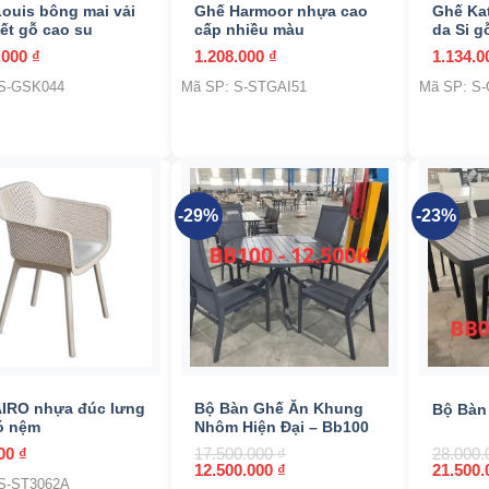
ouis bông mai vải
Ghế Harmoor nhựa cao
Ghế Ka
iết gỗ cao su
cấp nhiều màu
da Si g
.000
₫
1.208.000
₫
1.134.
 S-GSK044
Mã SP: S-STGAI51
Mã SP: S
-29%
-23%
+
+
IRO nhựa đúc lưng
Bộ Bàn Ghế Ăn Khung
Bộ Bàn
ó nệm
Nhôm Hiện Đại – Bb100
000
₫
17.500.000
₫
28.000
Giá
Giá
Giá
12.500.000
₫
21.500
S-ST3062A
gốc
hiện
gốc