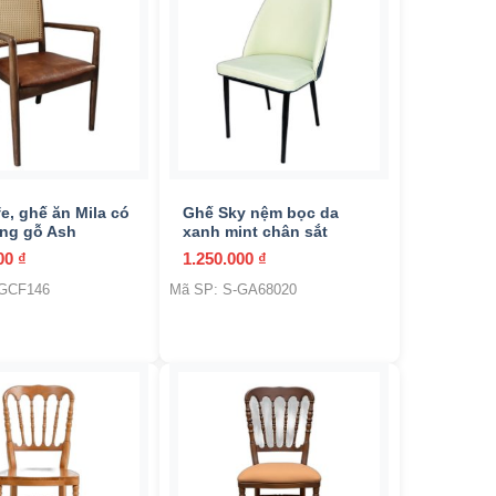
+
e, ghế ăn Mila có
Ghế Sky nệm bọc da
ung gỗ Ash
xanh mint chân sắt
000
₫
1.250.000
₫
-GCF146
Mã SP: S-GA68020