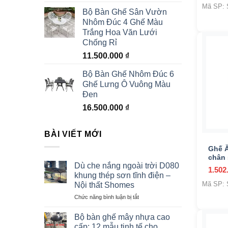
Mã SP: 
Bộ Bàn Ghế Sân Vườn
Nhôm Đúc 4 Ghế Màu
Trắng Hoa Văn Lưới
Chống Rỉ
11.500.000
₫
Bộ Bàn Ghế Nhôm Đúc 6
Ghế Lưng Ô Vuông Màu
Đen
16.500.000
₫
+
BÀI VIẾT MỚI
Ghế Ă
chân 
Dù che nắng ngoài trời D080
1.502
khung thép sơn tĩnh điện –
Mã SP: 
Nội thất Shomes
ở
Chức năng bình luận bị tắt
Dù
che
Bộ bàn ghế mây nhựa cao
nắng
cấp: 12 mẫu tinh tế cho