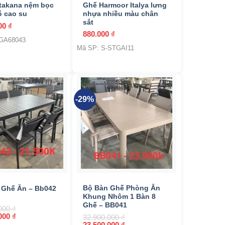
takana nệm bọc
Ghế Harmoor Italya lưng
ỗ cao su
nhựa nhiều màu chân
sắt
000
₫
880.000
₫
-GA68043
Mã SP: S-STGAI11
-29%
+
Bộ Bàn Ghế Phòng Ăn
 Ghế Ăn – Bb042
Khung Nhôm 1 Bàn 8
Ghế – BB041
.000
₫
Giá
.000
₫
32.900.000
₫
hiện
Giá
Giá
23.500.000
₫