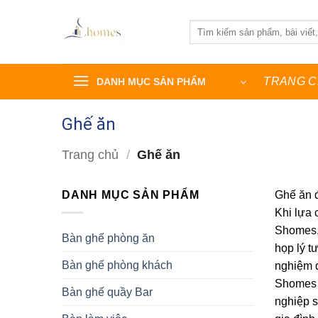
Bỏ
qua
Tìm
kiếm:
nội
dung
TRANG 
DANH MỤC SẢN PHẨM
Ghế ăn
Trang chủ
/
Ghế ăn
DANH MỤC SẢN PHẨM
Ghế ăn đ
Khi lựa 
Shomes, 
Bàn ghế phòng ăn
họp lý t
Bàn ghế phòng khách
nghiệm 
Shomes c
Bàn ghế quầy Bar
nghiệp s