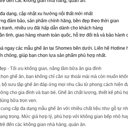
 trẻ đến các không gian nhà hàng, quán ăn.
a dạng, cập nhật xu hướng nội thất mới nhất
ng đảm bảo, sản phẩm chính hãng, bền đẹp theo thời gian
 tranh, nhiều ưu đãi hấp dẫn dành cho khách hàng
ận tình, giao hàng nhanh toàn quốc, hỗ trợ đổi trả và bảo hành
 ngay các mẫu ghế ăn tại Shomes bên dưới. Liên hệ Hotline 
h chóng, giúp bạn chọn lựa sản phẩm phù hợp nhất.
ẹp - Tối ưu không gian, nâng tầm bữa ăn gia đình
chọn ghế ăn, bạn không chỉ cần sự thoải mái mà còn muốn không
bộ sưu tập ghế ăn đáp ứng mọi nhu cầu từ phong cách hiện đạ
ưởng cho gia đình và bạn bè. Ghế ăn chất lượng, thiết kế phù h
dùng bữa trọn vẹn.
ung cấp đa dạng mẫu ghế ăn với nhiều chất liệu như gỗ tự nhi
ang trọng. Mức giá hợp lý, phù hợp với không gian bếp nhỏ ha
 trẻ đến các không gian nhà hàng, quán ăn.