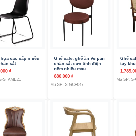
Đỏ
(0)
Nâu
(22)
Trắng
(14)
Vàng
(2)
+
+
Xám
(9)
hựa cao cấp nhiều
Ghế cafe, ghế ăn Verpan
Ghế caf
hân sắt
chân sắt sơn tĩnh điện
tay kh
Xanh
(2)
nệm nhiều màu
.000
₫
1.785.
880.000
₫
 S-STAME21
Mã SP: S
Mã SP: S-GCF047