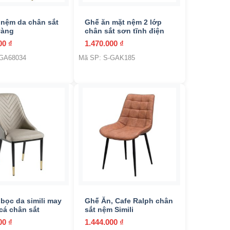
 nệm da chân sắt
Ghế ăn mặt nệm 2 lớp
vàng
chân sắt sơn tĩnh điện
000
₫
1.470.000
₫
-GA68034
Mã SP: S-GAK185
+
bọc da simili may
Ghế Ăn, Cafe Ralph chân
cá chân sắt
sắt nệm Simili
000
₫
1.444.000
₫