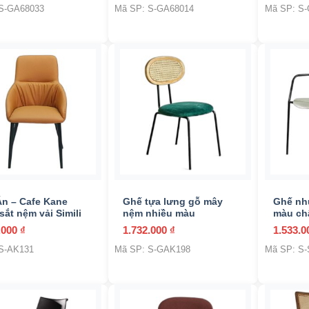
S-GA68033
Mã SP: S-GA68014
Mã SP: S
Nhà hàng
(7)
Phòng ăn
(0)
Phòng khách
(1)
Phòng ngủ
(6)
Quán cafe
(42)
Resort
(0)
+
+
Sân vườn
(148)
n – Cafe Kane
Ghế tựa lưng gỗ mây
Ghế nh
sắt nệm vải Simili
nệm nhiều màu
màu ch
Trong nhà
(79)
.000
₫
1.732.000
₫
1.533.
S-AK131
Mã SP: S-GAK198
Mã SP: S
Be / Kaki
(11)
Đen
(0)