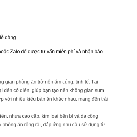
 dễ dàng
hoặc Zalo để được tư vấn miễn phí và nhận báo
 gian phòng ăn trở nên ấm cúng, tinh tế. Tại
i đến cổ điển, giúp bạn tạo nên không gian sum
ợp với nhiều kiểu bàn ăn khác nhau, mang đến trải
ên, nhựa cao cấp, kim loại bền bỉ và da công
y phòng ăn rộng rãi, đáp ứng nhu cầu sử dụng từ