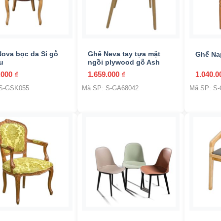
+
+
ova bọc da Si gỗ
Ghế Neva tay tựa mặt
Ghế Na
u
ngồi plywood gỗ Ash
.000
₫
1.659.000
₫
1.040.
 S-GSK055
Mã SP: S-GA68042
Mã SP: S
+
+