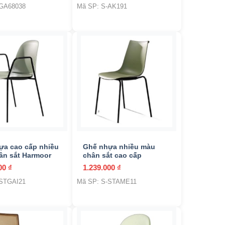
-GA68038
Mã SP: S-AK191
+
ựa cao cấp nhiều
Ghế nhựa nhiều màu
ân sắt Harmoor
chân sắt cao cấp
000
₫
1.239.000
₫
-STGAI21
Mã SP: S-STAME11