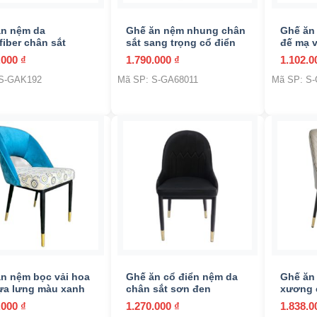
ăn nệm da
Ghế ăn nệm nhung chân
Ghế ăn
Composite
(2)
fiber chân sắt
sắt sang trọng cổ điển
đế mạ 
.000
₫
1.790.000
₫
1.102.
Gỗ tự nhiên
(78)
 S-GAK192
Mã SP: S-GA68011
Mã SP: S
Inox
(5)
Khung thép
(7)
Mây nhựa
(87)
Nhôm
(22)
Nhựa
(1)
Textilene
(4)
+
+
n nệm bọc vải hoa
Ghế ăn cổ điển nệm da
Ghế ăn 
Ban công
(10)
ựa lưng màu xanh
chân sắt sơn đen
xương 
.000
₫
1.270.000
₫
1.838.
Hồ bơi
(0)