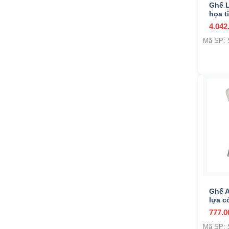
Ghế L
họa t
4.042
Mã SP:
+
Ghế A
lựa c
777.
Mã SP: 