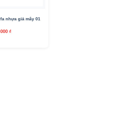
Mây nhựa
(87)
Nhôm
(22)
fa nhựa giả mây 01
Nhựa
(1)
.000
₫
Textilene
(4)
Ban công
(10)
Hồ bơi
(0)
Nhà hàng
(7)
Phòng ăn
(0)
Phòng khách
(1)
Phòng ngủ
(6)
Quán cafe
(42)