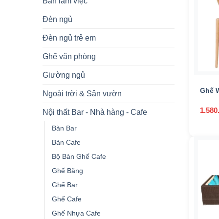
Bàn làm việc
Đèn ngủ
I
Đèn ngủ trẻ em
O
Ghế văn phòng
+
Giường ngủ
Ghế 
Ngoài trời & Sân vườn
Danh
1.580
Nội thất Bar - Nhà hàng - Cafe
Bàn Bar
Bàn Cafe
Bộ Bàn Ghế Cafe
Ghế Băng
Ghế Bar
Ghế Cafe
Ghế Nhựa Cafe