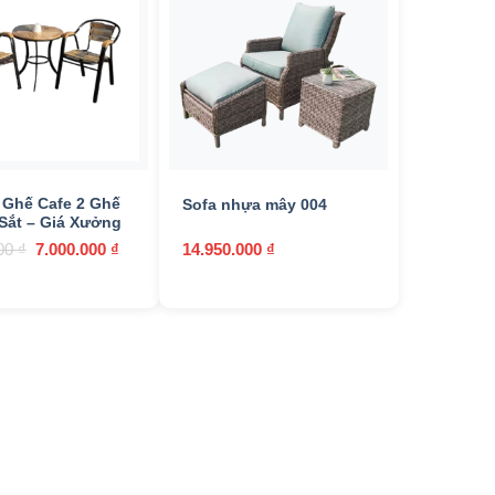
+
 Ghế Cafe 2 Ghế
Sofa nhựa mây 004
Sắt – Giá Xưởng
Giá
Giá
000
₫
7.000.000
₫
14.950.000
₫
gốc
hiện
là:
tại
8.500.000 ₫.
là:
7.000.000 ₫.