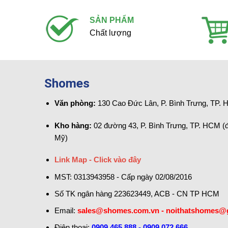
nhựa
điện
cao
–
SẢN PHẨM
cấp:
Nội
12
thất
Chất lượng
mẫu
Shomes
tinh
tế
cho
không
Shomes
gian
nghỉ
dưỡng
Văn phòng:
130 Cao Đức Lân, P. Bình Trưng, TP.
Kho hàng:
02 đường 43, P. Bình Trưng, TP. HCM (
Mỹ)
Link Map - Click vào đây
MST: 0313943958 - Cấp ngày 02/08/2016
Số TK ngân hàng 223623449, ACB - CN TP HCM
Email:
sales@shomes.com.vn - noithatshomes@
Điện thoại:
0909 465 888 - 0909 072 666