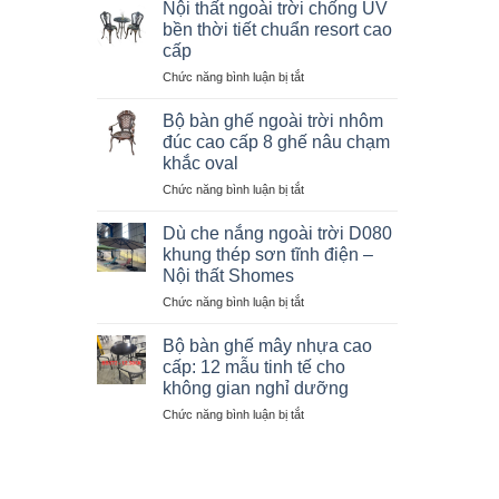
hướng
Nội thất ngoài trời chống UV
nội
bền thời tiết chuẩn resort cao
thất
cấp
ngoài
ở
Chức năng bình luận bị tắt
trời
Nội
2026:
thất
7
Bộ bàn ghế ngoài trời nhôm
ngoài
điểm
đúc cao cấp 8 ghế nâu chạm
trời
định
khắc oval
chống
hình
ở
Chức năng bình luận bị tắt
UV
đẳng
Bộ
bền
cấp
bàn
thời
Dù che nắng ngoài trời D080
ghế
tiết
khung thép sơn tĩnh điện –
ngoài
chuẩn
Nội thất Shomes
trời
resort
ở
Chức năng bình luận bị tắt
nhôm
cao
Dù
đúc
cấp
che
cao
Bộ bàn ghế mây nhựa cao
nắng
cấp
cấp: 12 mẫu tinh tế cho
ngoài
8
không gian nghỉ dưỡng
trời
ghế
ở
Chức năng bình luận bị tắt
D080
nâu
Bộ
khung
chạm
bàn
thép
khắc
ghế
sơn
oval
mây
tĩnh