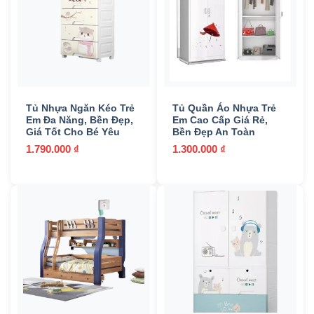
In stock
On sale
(157)
Tủ Nhựa Ngăn Kéo Trẻ
Tủ Quần Áo Nhựa Trẻ
Danh mục sản phẩm
Em Đa Năng, Bền Đẹp,
Em Cao Cấp Giá Rẻ,
Giá Tốt Cho Bé Yêu
Bền Đẹp An Toàn
Bàn ghế phòng ăn
(4)
1.790.000
₫
1.300.000
₫
Bàn ghế phòng khách
(26)
Bàn ghế quầy Bar
(20)
Bàn làm việc
(39)
Đèn ngủ
(26)
Đèn ngủ trẻ em
(1)