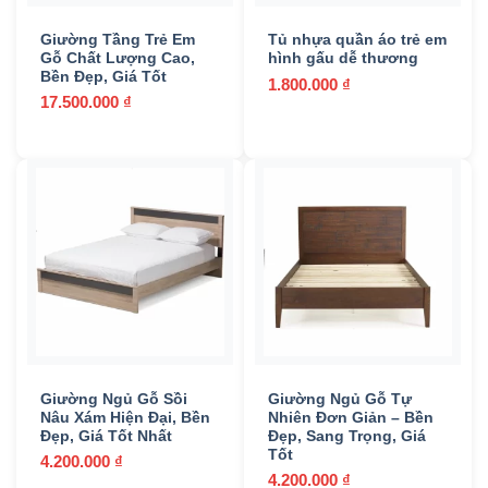
Ghế văn phòng
(12)
Giường Tầng Trẻ Em
Tủ nhựa quần áo trẻ em
Giường ngủ
(83)
Gỗ Chất Lượng Cao,
hình gấu dễ thương
Bền Đẹp, Giá Tốt
1.800.000
₫
Ngoài trời & Sân vườn
(753)
17.500.000
₫
Nội thất Bar - Nhà hàng - Cafe
(1355)
Nội Thất Gia Đình
(159)
Nội thất văn phòng
(78)
Phòng ăn & Bếp
(846)
Phòng ngủ
(134)
Sản phẩm khác
(0)
Giường Ngủ Gỗ Sồi
Giường Ngủ Gỗ Tự
Sofa phòng khách
(75)
Nâu Xám Hiện Đại, Bền
Nhiên Đơn Giản – Bền
Đẹp, Giá Tốt Nhất
Đẹp, Sang Trọng, Giá
Thiết Bị Ngoại Cảnh
(101)
Tốt
4.200.000
₫
4.200.000
₫