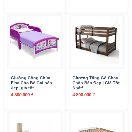
Thiết bị sự kiện
(3)
Tủ bếp
(33)
Tủ đầu giường
(1)
Tủ quần áo
(27)
Tủ rượu
(5)
Tủ-Kệ tivi
(1)
Giường Công Chúa
Giường Tầng Gỗ Chắc
Composite
(2)
Elsa Cho Bé Gái bền
Chắn Bền Đẹp | Giá Tốt
đẹp, giá tốt
Nhất!
Gỗ tự nhiên
(78)
4.500.000
₫
4.800.000
₫
Inox
(5)
Khung thép
(7)
Mây nhựa
(87)