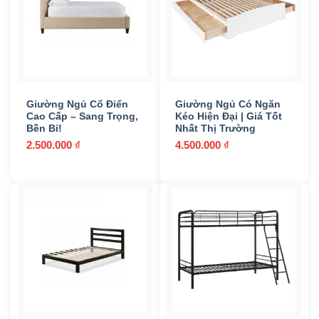
Nhôm
(22)
Nhựa
(1)
Textilene
(4)
Giường Ngủ Cổ Điển
Giường Ngủ Có Ngăn
Cao Cấp – Sang Trọng,
Kéo Hiện Đại | Giá Tốt
Ban công
(10)
Bền Bỉ!
Nhất Thị Trường
2.500.000
₫
4.500.000
₫
Hồ bơi
(0)
Nhà hàng
(7)
Phòng ăn
(0)
Phòng khách
(1)
Phòng ngủ
(6)
Quán cafe
(42)