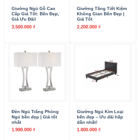
Resort
(0)
Giường Ngủ Gỗ Cao
Giường Tầng Tiết Kiệm
Sân vườn
(148)
Cấp Giá Tốt: Bền Đẹp,
Không Gian Bền Đẹp |
Giá Ưu Đãi!
Giá Tốt
Trong nhà
(79)
3.500.000
₫
2.200.000
₫
Be / Kaki
(11)
Đen
(0)
Đỏ
(0)
Nâu
(22)
Trắng
(14)
Vàng
(2)
Đèn Ngủ Trắng Phòng
Giường Ngủ Kim Loại
Ngủ bền đẹp | Giá tốt
bền đẹp – Ưu đãi hấp
Xám
(9)
nhất
dẫn nhất!
1.990.000
₫
1.800.000
₫
Xanh
(2)