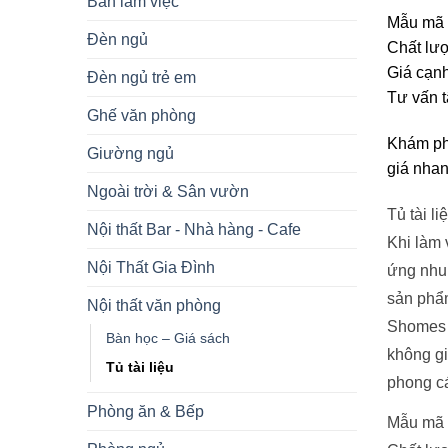
Bàn làm việc
Mẫu mã đ
Đèn ngủ
Chất lượ
Giá cạnh
Đèn ngủ trẻ em
Tư vấn t
Ghế văn phòng
Khám phá
Giường ngủ
giá nhan
Ngoài trời & Sân vườn
Tủ tài li
Nội thất Bar - Nhà hàng - Cafe
Khi làm 
Nội Thất Gia Đình
ứng nhu 
sản phẩm
Nội thất văn phòng
Shomes c
Bàn học – Giá sách
không gi
Tủ tài liệu
phong c
Phòng ăn & Bếp
Mẫu mã đ