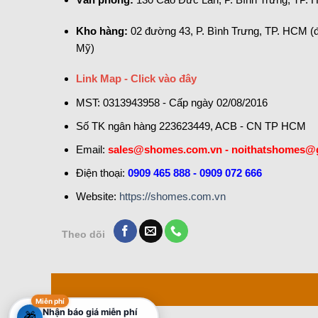
Kho hàng:
02 đường 43, P. Bình Trưng, TP. HCM (
Mỹ)
Link Map - Click vào đây
MST: 0313943958 - Cấp ngày 02/08/2016
Số TK ngân hàng 223623449, ACB - CN TP HCM
Email:
sales@shomes.com.vn - noithatshomes@
Điện thoại:
0909 465 888 - 0909 072 666
Website:
https://shomes.com.vn
Theo dõi
Miễn phí
Nhận báo giá miễn phí
🎁