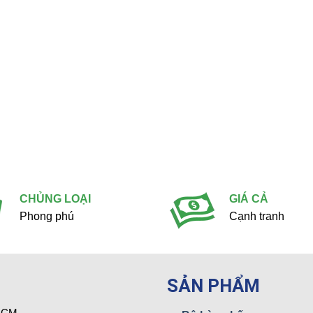
Trắng
(14)
Vàng
(2)
Xám
(9)
Xanh
(2)
CHỦNG LOẠI
GIÁ CẢ
Phong phú
Cạnh tranh
SẢN PHẨM
 HCM