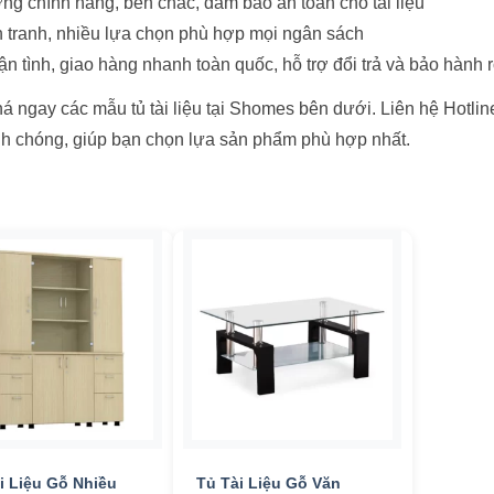
ng chính hãng, bền chắc, đảm bảo an toàn cho tài liệu
 tranh, nhiều lựa chọn phù hợp mọi ngân sách
ận tình, giao hàng nhanh toàn quốc, hỗ trợ đổi trả và bảo hành 
 ngay các mẫu tủ tài liệu tại Shomes bên dưới. Liên hệ Hotlin
h chóng, giúp bạn chọn lựa sản phẩm phù hợp nhất.
heo mức giá
n stock
n sale
(157)
+
i Liệu Gỗ Nhiều
Tủ Tài Liệu Gỗ Văn