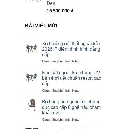
Đen
16.500.000
₫
BÀI VIẾT MỚI
Xu hướng nội thất ngoài trời
2026: 7 điểm định hình đẳng
cấp
ở
Chức năng bình luận bị tắt
Xu
hướng
Nội thất ngoài trời chống UV
nội
bền thời tiết chuẩn resort cao
thất
cấp
ngoài
ở
Chức năng bình luận bị tắt
trời
Nội
2026:
thất
7
Bộ bàn ghế ngoài trời nhôm
ngoài
điểm
đúc cao cấp 8 ghế nâu chạm
trời
định
khắc oval
chống
hình
ở
Chức năng bình luận bị tắt
UV
đẳng
Bộ
bền
cấp
bàn