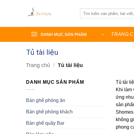
Bỏ
qua
Tìm
kiếm:
nội
dung
TRANG 
DANH MỤC SẢN PHẨM
Tủ tài liệu
Trang chủ
/
Tủ tài liệu
DANH MỤC SẢN PHẨM
Tủ tài l
Khi làm 
ứng nhu 
Bàn ghế phòng ăn
sản phẩm
Bàn ghế phòng khách
Shomes c
không gi
Bàn ghế quầy Bar
phong c