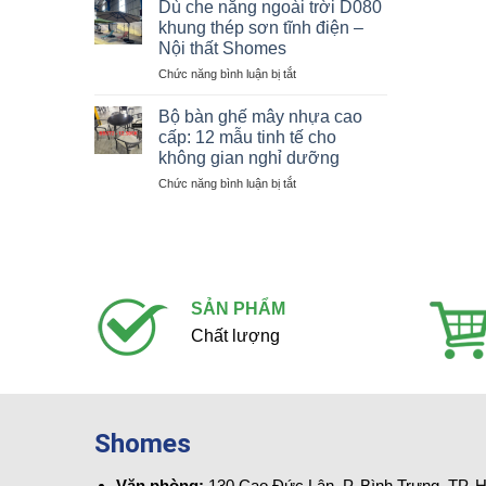
thời
Dù che nắng ngoài trời D080
ghế
tiết
khung thép sơn tĩnh điện –
ngoài
chuẩn
Nội thất Shomes
trời
resort
ở
Chức năng bình luận bị tắt
nhôm
cao
Dù
đúc
cấp
che
cao
Bộ bàn ghế mây nhựa cao
nắng
cấp
cấp: 12 mẫu tinh tế cho
ngoài
8
không gian nghỉ dưỡng
trời
ghế
ở
Chức năng bình luận bị tắt
D080
nâu
Bộ
khung
chạm
bàn
thép
khắc
ghế
sơn
oval
mây
tĩnh
nhựa
điện
cao
–
SẢN PHẨM
cấp:
Nội
12
thất
Chất lượng
mẫu
Shomes
tinh
tế
cho
không
Shomes
gian
nghỉ
dưỡng
Văn phòng:
130 Cao Đức Lân, P. Bình Trưng, TP.