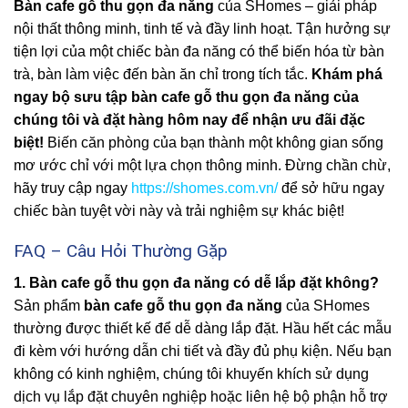
Bàn cafe gỗ thu gọn đa năng
của SHomes – giải pháp
nội thất thông minh, tinh tế và đầy linh hoạt. Tận hưởng sự
tiện lợi của một chiếc bàn đa năng có thể biến hóa từ bàn
trà, bàn làm việc đến bàn ăn chỉ trong tích tắc.
Khám phá
ngay bộ sưu tập bàn cafe gỗ thu gọn đa năng của
chúng tôi và đặt hàng hôm nay để nhận ưu đãi đặc
biệt!
Biến căn phòng của bạn thành một không gian sống
mơ ước chỉ với một lựa chọn thông minh. Đừng chần chừ,
hãy truy cập ngay
https://shomes.com.vn/
để sở hữu ngay
chiếc bàn tuyệt vời này và trải nghiệm sự khác biệt!
FAQ – Câu Hỏi Thường Gặp
1. Bàn cafe gỗ thu gọn đa năng có dễ lắp đặt không?
Sản phẩm
bàn cafe gỗ thu gọn đa năng
của SHomes
thường được thiết kế để dễ dàng lắp đặt. Hầu hết các mẫu
đi kèm với hướng dẫn chi tiết và đầy đủ phụ kiện. Nếu bạn
không có kinh nghiệm, chúng tôi khuyến khích sử dụng
dịch vụ lắp đặt chuyên nghiệp hoặc liên hệ bộ phận hỗ trợ