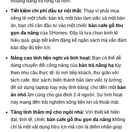
thoáng đãng và rộng rãi hơn.
Tiết kiệm chi phí đầu tư nội thất:
Thay vì phải mua
riêng lẻ một chiếc bàn trà, một bàn làm việc và một bàn
ăn, bạn chỉ cần đầu tư vào một chiếc
bàn cafe gỗ thu
gọn đa năng
của SHomes. Đây là lựa chọn kinh tế
hiệu quả, giúp tiết kiệm đáng kể ngân sách mà vẫn đảm
bảo đầy đủ tiện ích.
Nâng cao tính tiện nghi và linh hoạt:
Bạn có thể dễ
dàng chuyển đổi công năng của
bàn trà nâng hạ
tùy
theo nhu cầu thực tế: từ nơi tiếp khách, thư giãn với
tách cafe, đọc sách; biến thành bàn làm việc lý tưởng
để sử dụng laptop hay máy tính bảng; cho đến một
bàn
ăn nhỏ
ấm cúng cho gia đình 2-4 người. Sự linh hoạt
này mang đến trải nghiệm sống tiện lợi và thoải mái.
Tăng tính thẩm mỹ cho ngôi nhà:
Với thiết kế hiện
đại, tinh tế, chiếc
bàn cafe gỗ thu gọn đa năng
không
chỉ là một vật dụng hữu ích mà còn là điểm nhấn giúp