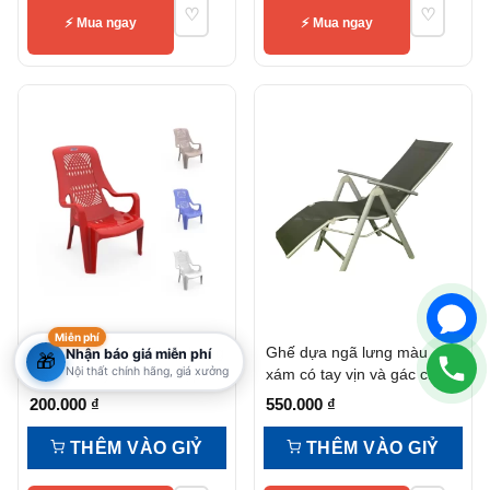
♡
♡
⚡ Mua ngay
⚡ Mua ngay
Miễn phí
Ghế Nhựa Chân Thấp Lưng
Ghế dựa ngã lưng màu
Nhận báo giá miễn phí
🎁
Nội thất chính hãng, giá xưởng
Cao Có Tay Vịn Bền Đẹp,
xám có tay vịn và gác chân
Tiện Nghi
200.000
₫
550.000
₫
THÊM VÀO GIỶ
THÊM VÀO GIỶ