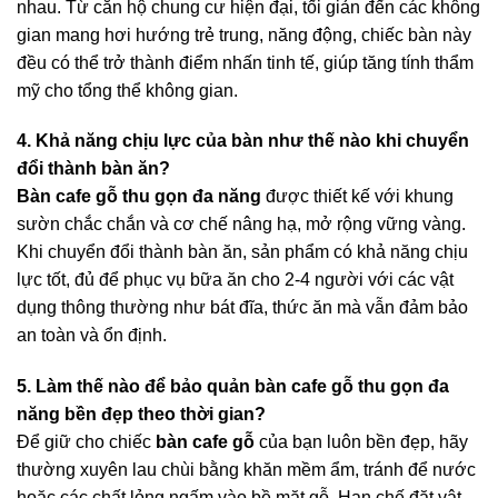
nhau. Từ căn hộ chung cư hiện đại, tối giản đến các không
gian mang hơi hướng trẻ trung, năng động, chiếc bàn này
đều có thể trở thành điểm nhấn tinh tế, giúp tăng tính thẩm
mỹ cho tổng thể không gian.
4. Khả năng chịu lực của bàn như thế nào khi chuyển
đổi thành bàn ăn?
Bàn cafe gỗ thu gọn đa năng
được thiết kế với khung
sườn chắc chắn và cơ chế nâng hạ, mở rộng vững vàng.
Khi chuyển đổi thành bàn ăn, sản phẩm có khả năng chịu
lực tốt, đủ để phục vụ bữa ăn cho 2-4 người với các vật
dụng thông thường như bát đĩa, thức ăn mà vẫn đảm bảo
an toàn và ổn định.
5. Làm thế nào để bảo quản bàn cafe gỗ thu gọn đa
năng bền đẹp theo thời gian?
Để giữ cho chiếc
bàn cafe gỗ
của bạn luôn bền đẹp, hãy
thường xuyên lau chùi bằng khăn mềm ẩm, tránh để nước
hoặc các chất lỏng ngấm vào bề mặt gỗ. Hạn chế đặt vật