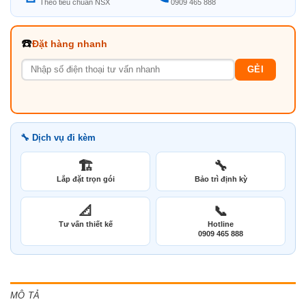
Theo tiêu chuẩn NSX
0909 465 888
☎️
Đặt hàng nhanh
GẺI
🔧 Dịch vụ đi kèm
🏗️
🔧
Lắp đặt trọn gói
Bảo trì định kỳ
📐
📞
Tư vấn thiết kế
Hotline
0909 465 888
MÔ TẢ