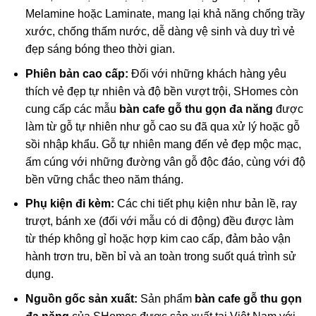
Melamine hoặc Laminate, mang lại khả năng chống trầy
xước, chống thấm nước, dễ dàng vệ sinh và duy trì vẻ
đẹp sáng bóng theo thời gian.
Phiên bản cao cấp:
Đối với những khách hàng yêu
thích vẻ đẹp tự nhiên và độ bền vượt trội, SHomes còn
cung cấp các mẫu
bàn cafe gỗ thu gọn đa năng
được
làm từ gỗ tự nhiên như gỗ cao su đã qua xử lý hoặc gỗ
sồi nhập khẩu. Gỗ tự nhiên mang đến vẻ đẹp mộc mạc,
ấm cúng với những đường vân gỗ độc đáo, cùng với độ
bền vững chắc theo năm tháng.
Phụ kiện đi kèm:
Các chi tiết phụ kiện như bản lề, ray
trượt, bánh xe (đối với mẫu có di động) đều được làm
từ thép không gỉ hoặc hợp kim cao cấp, đảm bảo vận
hành trơn tru, bền bỉ và an toàn trong suốt quá trình sử
dụng.
Nguồn gốc sản xuất:
Sản phẩm
bàn cafe gỗ thu gọn