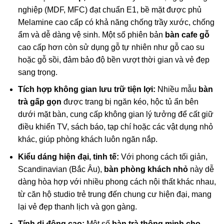
nghiệp (MDF, MFC) đạt chuẩn E1, bề mặt được phủ
Melamine cao cấp có khả năng chống trầy xước, chống
ẩm và dễ dàng vệ sinh. Một số phiên bản
bàn cafe gỗ
cao cấp hơn còn sử dụng gỗ tự nhiên như gỗ cao su
hoặc gỗ sồi, đảm bảo độ bền vượt thời gian và vẻ đẹp
sang trọng.
Tích hợp không gian lưu trữ tiện lợi:
Nhiều mẫu
bàn
trà gấp gọn
được trang bị ngăn kéo, hộc tủ ẩn bên
dưới mặt bàn, cung cấp không gian lý tưởng để cất giữ
điều khiển TV, sách báo, tạp chí hoặc các vật dụng nhỏ
khác, giúp phòng khách luôn ngăn nắp.
Kiểu dáng hiện đại, tinh tế:
Với phong cách tối giản,
Scandinavian (Bắc Âu),
bàn phòng khách nhỏ
này dễ
dàng hòa hợp với nhiều phong cách nội thất khác nhau,
từ căn hộ studio trẻ trung đến chung cư hiện đại, mang
lại vẻ đẹp thanh lịch và gọn gàng.
Tính di động cao:
Một số
bàn trà thông minh cho