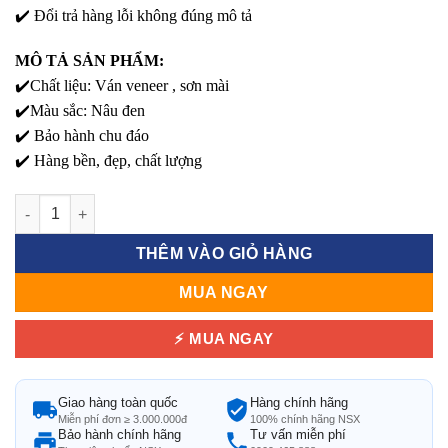
✔️ Đổi trả hàng lỗi không đúng mô tả
MÔ TẢ SẢN PHẨM:
✔️Chất liệu: Ván veneer , sơn mài
✔️Màu sắc: Nâu đen
✔️ Bảo hành chu đáo
✔️ Hàng bền, đẹp, chất lượng
Bàn Cafe Gỗ Thu Gọn Đa Năng - Tiện Lợi & Sang Trọng số lượ
THÊM VÀO GIỎ HÀNG
MUA NGAY
⚡ MUA NGAY
Giao hàng toàn quốc
Hàng chính hãng
Miễn phí đơn ≥ 3.000.000đ
100% chính hãng NSX
Bảo hành chính hãng
Tư vấn miễn phí