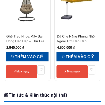
Ghế Treo Nhựa Mây Ban
Dù Che Nắng Khung Nhôm
Công Cao Cấp – Thư Giãn,
Ngoài Trời Cao Cấp
Bền Đẹp, Giá Tốt
2.940.000
₫
4.500.000
₫
THÊM VÀO GIỶ
THÊM VÀO GIỶ
♡
♡
⚡ Mua ngay
⚡ Mua ngay
📰
Tin tức & Kiến thức nội thất