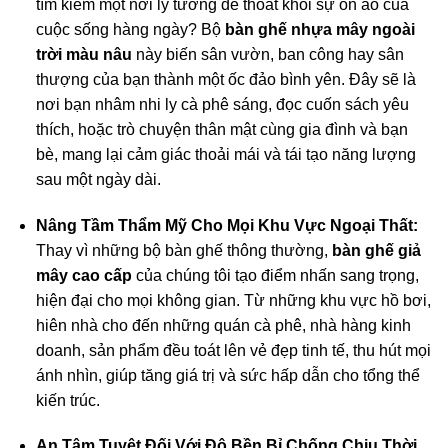
tìm kiếm một nơi lý tưởng để thoát khỏi sự ồn ào của
cuộc sống hàng ngày? Bộ
bàn ghế nhựa mây ngoài
trời màu nâu
này biến sân vườn, ban công hay sân
thượng của bạn thành một ốc đảo bình yên. Đây sẽ là
nơi bạn nhâm nhi ly cà phê sáng, đọc cuốn sách yêu
thích, hoặc trò chuyện thân mật cùng gia đình và bạn
bè, mang lại cảm giác thoải mái và tái tạo năng lượng
sau một ngày dài.
Nâng Tầm Thẩm Mỹ Cho Mọi Khu Vực Ngoại Thất:
Thay vì những bộ bàn ghế thông thường,
bàn ghế giả
mây cao cấp
của chúng tôi tạo điểm nhấn sang trọng,
hiện đại cho mọi không gian. Từ những khu vực hồ bơi,
hiên nhà cho đến những quán cà phê, nhà hàng kinh
doanh, sản phẩm đều toát lên vẻ đẹp tinh tế, thu hút mọi
ánh nhìn, giúp tăng giá trị và sức hấp dẫn cho tổng thể
kiến trúc.
An Tâm Tuyệt Đối Với Độ Bền Bỉ Chống Chịu Thời