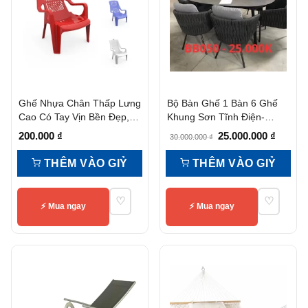
Ghế Nhựa Chân Thấp Lưng
Bộ Bàn Ghế 1 Bàn 6 Ghế
Cao Có Tay Vịn Bền Đẹp,
Khung Sơn Tĩnh Điện-
Tiện Nghi
Bb050
Giá
Giá
200.000
₫
25.000.000
₫
30.000.000
₫
gốc
hiện
THÊM VÀO GIỶ
THÊM VÀO GIỶ
là:
tại
30.000.000 ₫.
là:
♡
♡
25.000.
⚡ Mua ngay
⚡ Mua ngay