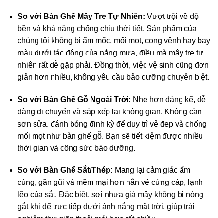
So với Bàn Ghế Mây Tre Tự Nhiên:
Vượt trội về độ
bền và khả năng chống chịu thời tiết. Sản phẩm của
chúng tôi không bị ẩm mốc, mối mọt, cong vênh hay bay
màu dưới tác động của nắng mưa, điều mà mây tre tự
nhiên rất dễ gặp phải. Đồng thời, việc vệ sinh cũng đơn
giản hơn nhiều, không yêu cầu bảo dưỡng chuyên biệt.
So với Bàn Ghế Gỗ Ngoài Trời:
Nhẹ hơn đáng kể, dễ
dàng di chuyển và sắp xếp lại không gian. Không cần
sơn sửa, đánh bóng định kỳ để duy trì vẻ đẹp và chống
mối mọt như bàn ghế gỗ. Bạn sẽ tiết kiệm được nhiều
thời gian và công sức bảo dưỡng.
So với Bàn Ghế Sắt/Thép:
Mang lại cảm giác ấm
cúng, gần gũi và mềm mại hơn hẳn vẻ cứng cáp, lạnh
lẽo của sắt. Đặc biệt, sợi nhựa giả mây không bị nóng
gắt khi để trực tiếp dưới ánh nắng mặt trời, giúp trải