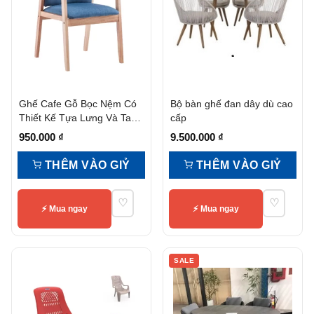
Ghế Cafe Gỗ Bọc Nệm Có
Bộ bàn ghế đan dây dù cao
Thiết Kế Tựa Lưng Và Tay
cấp
Vịn
950.000
₫
9.500.000
₫
THÊM VÀO GIỶ
THÊM VÀO GIỶ
♡
♡
⚡ Mua ngay
⚡ Mua ngay
SALE