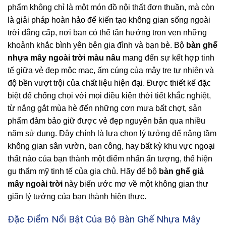
phẩm không chỉ là một món đồ nội thất đơn thuần, mà còn
là giải pháp hoàn hảo để kiến tạo không gian sống ngoài
trời đẳng cấp, nơi bạn có thể tận hưởng trọn vẹn những
khoảnh khắc bình yên bên gia đình và bạn bè. Bộ
bàn ghế
nhựa mây ngoài trời màu nâu
mang đến sự kết hợp tinh
tế giữa vẻ đẹp mộc mạc, ấm cúng của mây tre tự nhiên và
độ bền vượt trội của chất liệu hiện đại. Được thiết kế đặc
biệt để chống chọi với mọi điều kiện thời tiết khắc nghiệt,
từ nắng gắt mùa hè đến những cơn mưa bất chợt, sản
phẩm đảm bảo giữ được vẻ đẹp nguyên bản qua nhiều
năm sử dụng. Đây chính là lựa chọn lý tưởng để nâng tầm
không gian sân vườn, ban công, hay bất kỳ khu vực ngoại
thất nào của bạn thành một điểm nhấn ấn tượng, thể hiện
gu thẩm mỹ tinh tế của gia chủ. Hãy để bộ
bàn ghế giả
mây ngoài trời
này biến ước mơ về một không gian thư
giãn lý tưởng của bạn thành hiện thực.
Đặc Điểm Nổi Bật Của Bộ Bàn Ghế Nhựa Mây