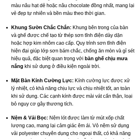
màu nâu hạt dẻ hoặc nâu chocolate đồng nhất, mang lại
vẻ đẹp tự nhiên và bền màu theo thời gian.
Khung Sườn Chắc Chắn:
Khung bên trong của bàn
và ghế được chế tạo từ thép sơn tĩnh điện dày dặn
hoặc hợp kim nhôm cao cấp. Quy trình sơn tĩnh điện
hiện đại giúp lớp sơn bám chắc, chống ăn mòn và gỉ sét
hiệu quả, đặc biệt quan trọng với
bàn ghế chịu mưa
nắng
khi sử dụng ở điều kiện ngoài trời.
Mặt Bàn Kính Cường Lực:
Kính cường lực được xử
lý nhiệt, có khả năng chịu lực và chịu nhiệt tốt, an toàn
khi sử dụng. Các cạnh kính được mài vát cẩn thận, loại
bỏ nguy cơ gây thương tích.
Nệm & Vải Bọc:
Nệm lót được làm từ mút xốp chất
lượng cao, mang lại cảm giác êm ái. Vỏ nệm sử dụng
vải polyester chuyên dụng cho ngoại thất, có khả năng