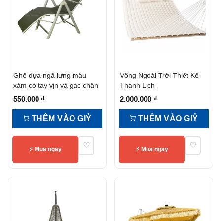
Ghế dựa ngã lưng màu
Võng Ngoài Trời Thiết Kế
xám có tay vịn và gác chân
Thanh Lịch
550.000
₫
2.000.000
₫
THÊM VÀO GIỶ
THÊM VÀO GIỶ
♡
♡
⚡ Mua ngay
⚡ Mua ngay