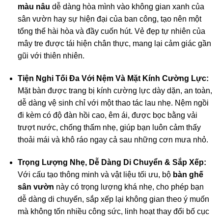
màu nâu
dễ dàng hòa mình vào không gian xanh của
sân vườn hay sự hiện đại của ban công, tạo nên một
tổng thể hài hòa và đầy cuốn hút. Vẻ đẹp tự nhiên của
mây tre được tái hiện chân thực, mang lại cảm giác gần
gũi với thiên nhiên.
Tiện Nghi Tối Đa Với Nệm Và Mặt Kính Cường Lực:
Mặt bàn được trang bị kính cường lực dày dặn, an toàn,
dễ dàng vệ sinh chỉ với một thao tác lau nhẹ. Nệm ngồi
đi kèm có độ đàn hồi cao, êm ái, được bọc bằng vải
trượt nước, chống thấm nhẹ, giúp bạn luôn cảm thấy
thoải mái và khô ráo ngay cả sau những cơn mưa nhỏ.
Trọng Lượng Nhẹ, Dễ Dàng Di Chuyển & Sắp Xếp:
Với cấu tạo thông minh và vật liệu tối ưu, bộ
bàn ghế
sân vườn
này có trọng lượng khá nhẹ, cho phép bạn
dễ dàng di chuyển, sắp xếp lại không gian theo ý muốn
mà không tốn nhiều công sức, linh hoạt thay đổi bố cục