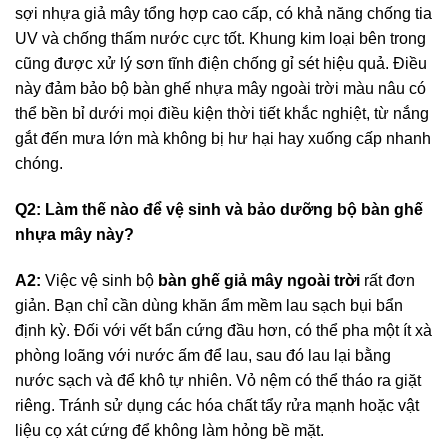
sợi nhựa giả mây tổng hợp cao cấp, có khả năng chống tia
UV và chống thấm nước cực tốt. Khung kim loại bên trong
cũng được xử lý sơn tĩnh điện chống gỉ sét hiệu quả. Điều
này đảm bảo bộ bàn ghế nhựa mây ngoài trời màu nâu có
thể bền bỉ dưới mọi điều kiện thời tiết khắc nghiệt, từ nắng
gắt đến mưa lớn mà không bị hư hại hay xuống cấp nhanh
chóng.
Q2: Làm thế nào để vệ sinh và bảo dưỡng bộ bàn ghế
nhựa mây này?
A2:
Việc vệ sinh bộ
bàn ghế giả mây ngoài trời
rất đơn
giản. Bạn chỉ cần dùng khăn ẩm mềm lau sạch bụi bẩn
định kỳ. Đối với vết bẩn cứng đầu hơn, có thể pha một ít xà
phòng loãng với nước ấm để lau, sau đó lau lại bằng
nước sạch và để khô tự nhiên. Vỏ nệm có thể tháo ra giặt
riêng. Tránh sử dụng các hóa chất tẩy rửa mạnh hoặc vật
liệu cọ xát cứng để không làm hỏng bề mặt.