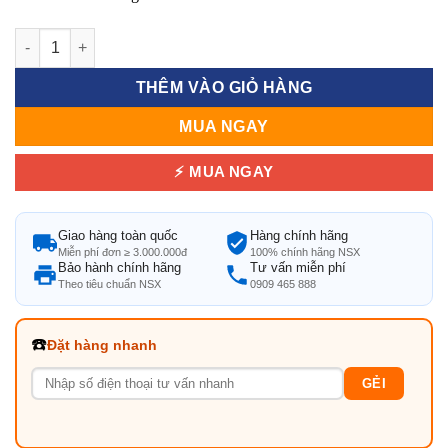
Bàn Ghế Nhựa Mây Ngoài Trời Màu Nâu: Bền Bỉ, Sang Trọng s
THÊM VÀO GIỎ HÀNG
MUA NGAY
⚡ MUA NGAY
Giao hàng toàn quốc
Hàng chính hãng
Miễn phí đơn ≥ 3.000.000đ
100% chính hãng NSX
Bảo hành chính hãng
Tư vấn miễn phí
Theo tiêu chuẩn NSX
0909 465 888
☎️
Đặt hàng nhanh
GẺI