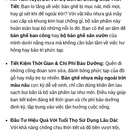
Tiết:
Bạn lo lắng về việc bàn ghế bị mục nát, mối mọt,
hay gỉ sét khi để ngoài trời? Với vật liệu nhựa giả mây
cao cấp và khung kim loại chống gỉ, bộ sản phẩm này
hoàn toàn loại bỏ những nỗi lo đó. Bạn có thể an tâm để
bàn ghế ban công
hay
bộ bàn ghế sân vườn
của
mình dưới nắng mưa mà không cần bận tâm về việc hư
hỏng hay bảo trì phức tạp.
Tiết Kiệm Thời Gian & Chi Phí Bảo Dưỡng:
Quên đi
những công đoạn sơn sửa, đánh bóng phức tạp của đồ
gỗ hay mây tre tự nhiên.
Bàn ghế nhựa mây ngoài trời
màu nâu
cực kỳ dễ vệ sinh, chỉ cần dùng khăn ẩm lau
sạch bụi bẩn là bộ sản phẩm lại như mới. Điều này giúp
bạn tiết kiệm đáng kể thời gian và chi phí bảo dưỡng
định kỳ, tập trung vào việc tận hưởng cuộc sống.
Đầu Tư Hiệu Quả Với Tuổi Thọ Sử Dụng Lâu Dài:
Với khả năng chống chịu thời tiết và độ bền vượt trội,