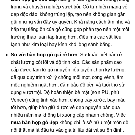
trọng và chuyên nghiệp vượt trội. Gỗ tự nhiên mang vẻ
đẹp độc đáo, không trùng lặp, tạo nên không gian gần
gũi nhưng vẫn đầy uy quyền. Khả năng cách âm nhẹ và
hấp thụ tiếng ồn của gỗ cũng góp phần tạo nên một môi
trường thảo luận tập trung hơn, điều mà các vật liệu
lạnh như kim loại hay kính khó lòng sánh bằng.
So với bàn họp gỗ giá rẻ hơn:
Sự khác biệt nằm ở
chất lượng cốt lõi và độ tinh xảo. Các sản phẩm cao
cấp được làm từ gỗ nguyên liệu tuyển chọn kỹ lưỡng,
đã qua quy trình xử lý chống mối mọt, cong vênh, ẩm
mốc nghiêm ngặt hơn, đảm bảo độ bền và tuổi thọ sử
dụng vượt trội. Độ hoàn thiện bề mặt (sơn PU, phủ
Veneer) cũng tinh xảo hơn, chống trầy xước, bay màu
tốt hơn, giúp bàn giữ được vẻ đẹp nguyên bản qua
nhiều năm mà không bị xuống cấp nhanh chóng. Việc
mua bàn họp gỗ đẹp
không chỉ là sở hữu một món đồ
nội thất mà là đầu tư vào giá trị lâu dài và sự ổn định.