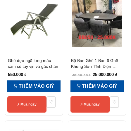
Ghế dựa ngã lưng màu
Bộ Bàn Ghế 1 Bàn 6 Ghế
xám có tay vịn và gác chân
Khung Sơn Tĩnh Điện-
Bb050
Giá
Giá
550.000
₫
25.000.000
₫
30.000.000
₫
gốc
hiện
THÊM VÀO GIỶ
THÊM VÀO GIỶ
là:
tại
30.000.000 ₫.
là:
♡
♡
25.000.
⚡ Mua ngay
⚡ Mua ngay