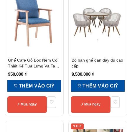
Ghế Cafe Gỗ Bọc Nệm Có
Bộ bàn ghế đan dây dù cao
Thiết Kế Tựa Lưng Và Tay
cấp
Vịn
950.000
₫
9.500.000
₫
THÊM VÀO GIỶ
THÊM VÀO GIỶ
♡
♡
⚡ Mua ngay
⚡ Mua ngay
SALE