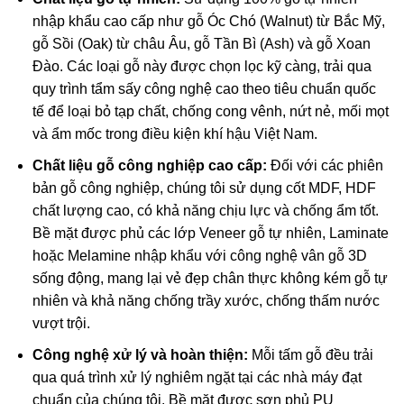
nhập khẩu cao cấp như gỗ Óc Chó (Walnut) từ Bắc Mỹ,
gỗ Sồi (Oak) từ châu Âu, gỗ Tần Bì (Ash) và gỗ Xoan
Đào. Các loại gỗ này được chọn lọc kỹ càng, trải qua
quy trình tẩm sấy công nghệ cao theo tiêu chuẩn quốc
tế để loại bỏ tạp chất, chống cong vênh, nứt nẻ, mối mọt
và ẩm mốc trong điều kiện khí hậu Việt Nam.
Chất liệu gỗ công nghiệp cao cấp:
Đối với các phiên
bản gỗ công nghiệp, chúng tôi sử dụng cốt MDF, HDF
chất lượng cao, có khả năng chịu lực và chống ẩm tốt.
Bề mặt được phủ các lớp Veneer gỗ tự nhiên, Laminate
hoặc Melamine nhập khẩu với công nghệ vân gỗ 3D
sống động, mang lại vẻ đẹp chân thực không kém gỗ tự
nhiên và khả năng chống trầy xước, chống thấm nước
vượt trội.
Công nghệ xử lý và hoàn thiện:
Mỗi tấm gỗ đều trải
qua quá trình xử lý nghiêm ngặt tại các nhà máy đạt
chuẩn của chúng tôi. Bề mặt được sơn phủ PU