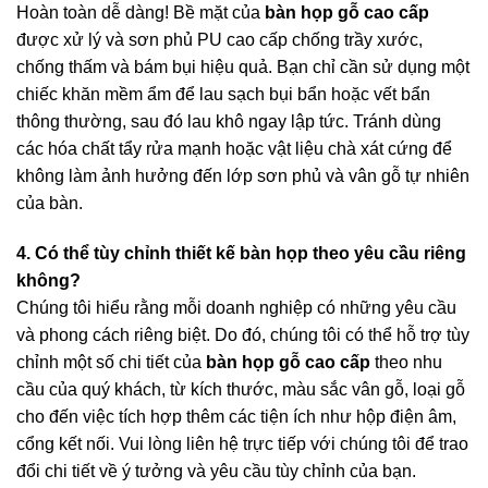
Hoàn toàn dễ dàng! Bề mặt của
bàn họp gỗ cao cấp
được xử lý và sơn phủ PU cao cấp chống trầy xước,
chống thấm và bám bụi hiệu quả. Bạn chỉ cần sử dụng một
chiếc khăn mềm ẩm để lau sạch bụi bẩn hoặc vết bẩn
thông thường, sau đó lau khô ngay lập tức. Tránh dùng
các hóa chất tẩy rửa mạnh hoặc vật liệu chà xát cứng để
không làm ảnh hưởng đến lớp sơn phủ và vân gỗ tự nhiên
của bàn.
4. Có thể tùy chỉnh thiết kế bàn họp theo yêu cầu riêng
không?
Chúng tôi hiểu rằng mỗi doanh nghiệp có những yêu cầu
và phong cách riêng biệt. Do đó, chúng tôi có thể hỗ trợ tùy
chỉnh một số chi tiết của
bàn họp gỗ cao cấp
theo nhu
cầu của quý khách, từ kích thước, màu sắc vân gỗ, loại gỗ
cho đến việc tích hợp thêm các tiện ích như hộp điện âm,
cổng kết nối. Vui lòng liên hệ trực tiếp với chúng tôi để trao
đổi chi tiết về ý tưởng và yêu cầu tùy chỉnh của bạn.