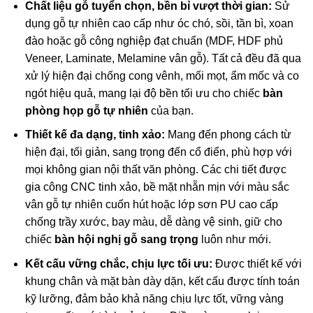
Chất liệu gỗ tuyển chọn, bền bỉ vượt thời gian:
Sử
dụng gỗ tự nhiên cao cấp như óc chó, sồi, tần bì, xoan
đào hoặc gỗ công nghiệp đạt chuẩn (MDF, HDF phủ
Veneer, Laminate, Melamine vân gỗ). Tất cả đều đã qua
xử lý hiện đại chống cong vênh, mối mọt, ẩm mốc và co
ngót hiệu quả, mang lại độ bền tối ưu cho chiếc
bàn
phòng họp gỗ tự nhiên
của bạn.
Thiết kế đa dạng, tinh xảo:
Mang đến phong cách từ
hiện đại, tối giản, sang trọng đến cổ điển, phù hợp với
mọi không gian nội thất văn phòng. Các chi tiết được
gia công CNC tinh xảo, bề mặt nhẵn mịn với màu sắc
vân gỗ tự nhiên cuốn hút hoặc lớp sơn PU cao cấp
chống trầy xước, bay màu, dễ dàng vệ sinh, giữ cho
chiếc
bàn hội nghị gỗ sang trọng
luôn như mới.
Kết cấu vững chắc, chịu lực tối ưu:
Được thiết kế với
khung chân và mặt bàn dày dặn, kết cấu được tính toán
kỹ lưỡng, đảm bảo khả năng chịu lực tốt, vững vàng