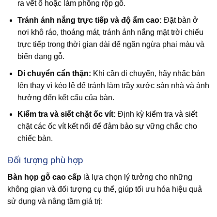
ra vết ố hoặc làm phồng rộp gỗ.
Tránh ánh nắng trực tiếp và độ ẩm cao:
Đặt bàn ở
nơi khô ráo, thoáng mát, tránh ánh nắng mặt trời chiếu
trực tiếp trong thời gian dài để ngăn ngừa phai màu và
biến dạng gỗ.
Di chuyển cẩn thận:
Khi cần di chuyển, hãy nhấc bàn
lên thay vì kéo lê để tránh làm trầy xước sàn nhà và ảnh
hưởng đến kết cấu của bàn.
Kiểm tra và siết chặt ốc vít:
Định kỳ kiểm tra và siết
chặt các ốc vít kết nối để đảm bảo sự vững chắc cho
chiếc bàn.
Đối tượng phù hợp
Bàn họp gỗ cao cấp
là lựa chọn lý tưởng cho những
không gian và đối tượng cụ thể, giúp tối ưu hóa hiệu quả
sử dụng và nâng tầm giá trị: