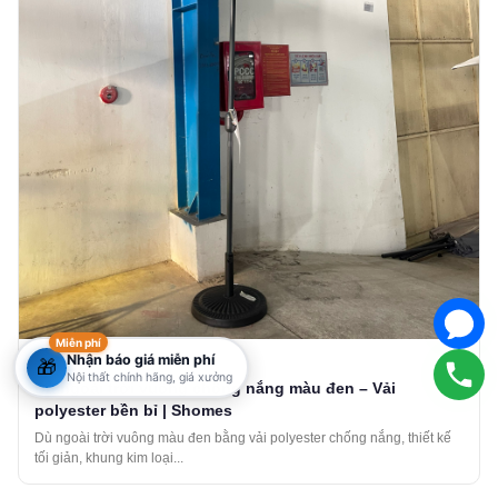
Miễn phí
Nhận báo giá miễn phí
06/08/2026
🎁
Nội thất chính hãng, giá xưởng
Dù ngoài trời vuông chống nắng màu đen – Vải
polyester bền bỉ | Shomes
Dù ngoài trời vuông màu đen bằng vải polyester chống nắng, thiết kế
tối giản, khung kim loại...