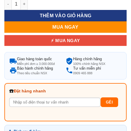
Bàn Họp Gỗ Cao Cấp – Sang Trọng, Bền Đẹp Cho Mọi Không G
THÊM VÀO GIỎ HÀNG
MUA NGAY
⚡ MUA NGAY
Giao hàng toàn quốc
Hàng chính hãng
Miễn phí đơn ≥ 3.000.000đ
100% chính hãng NSX
Bảo hành chính hãng
Tư vấn miễn phí
Theo tiêu chuẩn NSX
0909 465 888
☎️
Đặt hàng nhanh
GẺI