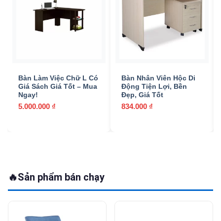
Bàn Làm Việc Chữ L Có
Bàn Nhân Viên Hộc Di
Giá Sách Giá Tốt – Mua
Động Tiện Lợi, Bền
Ngay!
Đẹp, Giá Tốt
5.000.000
₫
834.000
₫
🔥
Sản phẩm bán chạy