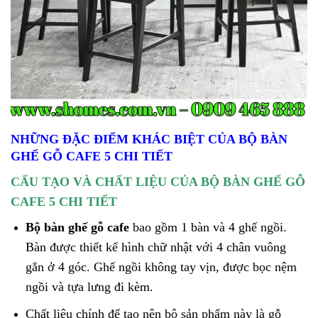
NHỮNG ĐẶC ĐIỂM KHÁC BIỆT CỦA BỘ BÀN
GHẾ GỖ CAFE 5 CHI TIẾT
CẤU TẠO VÀ CHẤT LIỆU CỦA BỘ BÀN GHẾ GỖ
CAFE 5 CHI TIẾT
Bộ bàn ghế gỗ cafe
bao gồm 1 bàn và 4 ghế ngồi.
Bàn được thiết kế hình chữ nhật với 4 chân vuông
gắn ở 4 góc. Ghế ngồi không tay vịn, được bọc nệm
ngồi và tựa lưng đi kèm.
Chất liệu chính để tạo nên bộ sản phẩm này là gỗ