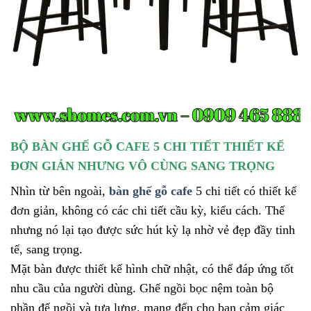
BỘ BÀN GHẾ GỖ CAFE 5 CHI TIẾT THIẾT KẾ
ĐƠN GIẢN NHƯNG VÔ CÙNG SANG TRỌNG
Nhìn từ bên ngoài,
bàn ghế gỗ cafe
5 chi tiết có thiết kế
đơn giản, không có các chi tiết cầu kỳ, kiểu cách. Thế
nhưng nó lại tạo được sức hút kỳ lạ nhờ vẻ đẹp đầy tinh
tế, sang trọng.
Mặt bàn được thiết kế hình chữ nhật, có thể đáp ứng tốt
nhu cầu của người dùng. Ghế ngồi bọc nệm toàn bộ
phần đế ngồi và tựa lưng, mang đến cho bạn cảm giác