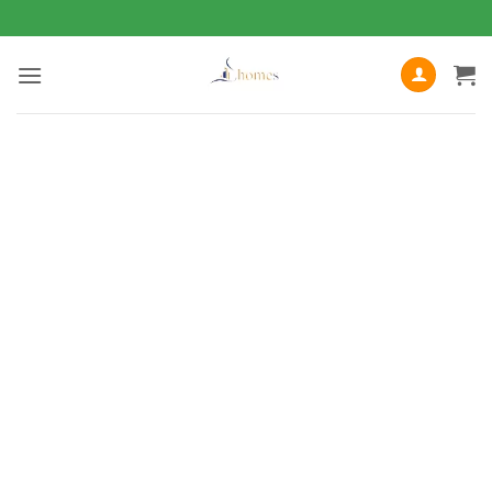
Bỏ
qua
nội
dung