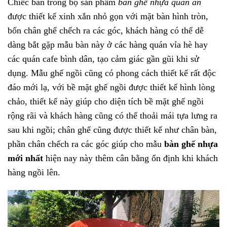
Chiếc bàn trong bộ sản phẩm
bàn ghế nhựa quán ăn
được thiết kế xinh xắn nhỏ gọn với mặt bàn hình tròn,
bốn chân ghế chếch ra các góc, khách hàng có thể dễ
dàng bắt gặp mẫu bàn này ở các hàng quán vỉa hè hay
các quán cafe bình dân, tạo cảm giác gần gũi khi sử
dụng. Mẫu ghế ngồi cũng có phong cách thiết kế rất độc
đáo mới lạ, với bề mặt ghế ngồi được thiết kế hình lòng
chảo, thiết kế này giúp cho diện tích bề mặt ghế ngồi
rộng rãi và khách hàng cũng có thể thoải mái tựa lưng ra
sau khi ngồi; chân ghế cũng được thiết kế như chân bàn,
phần chân chếch ra các góc giúp cho mẫu
bàn ghế nhựa
mới nhất
hiện nay này thêm cân bằng ổn định khi khách
hàng ngồi lên.