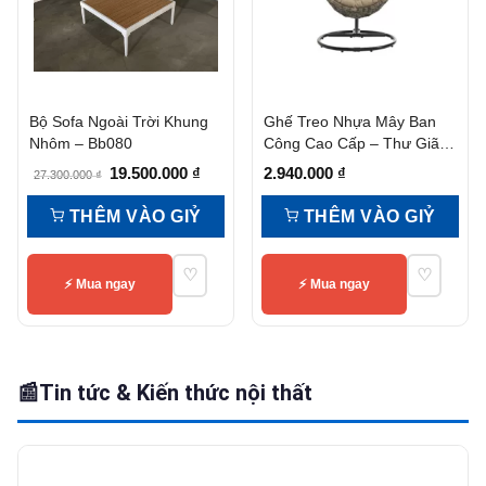
Bộ Sofa Ngoài Trời Khung
Ghế Treo Nhựa Mây Ban
Nhôm – Bb080
Công Cao Cấp – Thư Giãn,
Bền Đẹp, Giá Tốt
Giá
Giá
19.500.000
₫
2.940.000
₫
27.300.000
₫
gốc
hiện
THÊM VÀO GIỶ
THÊM VÀO GIỶ
là:
tại
27.300.000 ₫.
là:
♡
♡
19.500.000 ₫.
⚡ Mua ngay
⚡ Mua ngay
📰
Tin tức & Kiến thức nội thất