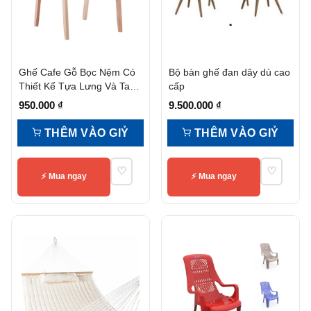
Ghế Cafe Gỗ Bọc Nệm Có
Bộ bàn ghế đan dây dù cao
Thiết Kế Tựa Lưng Và Tay
cấp
Vịn
950.000
₫
9.500.000
₫
THÊM VÀO GIỶ
THÊM VÀO GIỶ
♡
♡
⚡ Mua ngay
⚡ Mua ngay