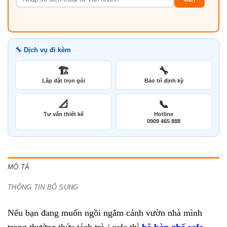
🔧 Dịch vụ đi kèm
🏗️
🔧
Lắp đặt trọn gói
Bảo trì định kỳ
📐
📞
Tư vấn thiết kế
Hotline
0909 465 888
MÔ TẢ
THÔNG TIN BỔ SUNG
Nếu bạn đang muốn ngồi ngắm cảnh vườn nhà mình
trong thưởng thức tách trà / cafe thì
bộ bàn ghế cafe