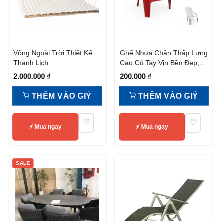
Võng Ngoài Trời Thiết Kế
Ghế Nhựa Chân Thấp Lưng
Thanh Lịch
Cao Có Tay Vịn Bền Đẹp,
Tiện Nghi
2.000.000
₫
200.000
₫
THÊM VÀO GIỶ
THÊM VÀO GIỶ
♡
♡
⚡ Mua ngay
⚡ Mua ngay
SALE