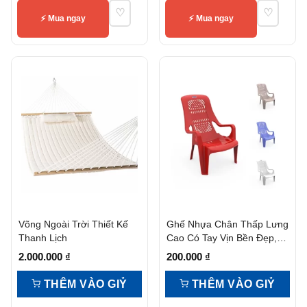
♡
♡
⚡ Mua ngay
⚡ Mua ngay
Võng Ngoài Trời Thiết Kế
Ghế Nhựa Chân Thấp Lưng
Thanh Lịch
Cao Có Tay Vịn Bền Đẹp,
Tiện Nghi
2.000.000
₫
200.000
₫
THÊM VÀO GIỶ
THÊM VÀO GIỶ