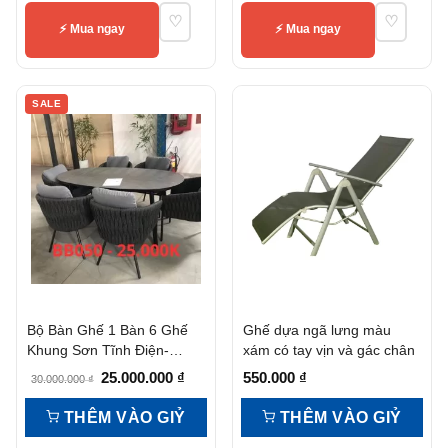
♡
♡
⚡ Mua ngay
⚡ Mua ngay
SALE
Bộ Bàn Ghế 1 Bàn 6 Ghế
Ghế dựa ngã lưng màu
Khung Sơn Tĩnh Điện-
xám có tay vịn và gác chân
Bb050
Giá
Giá
25.000.000
₫
550.000
₫
30.000.000
₫
gốc
hiện
THÊM VÀO GIỶ
THÊM VÀO GIỶ
là:
tại