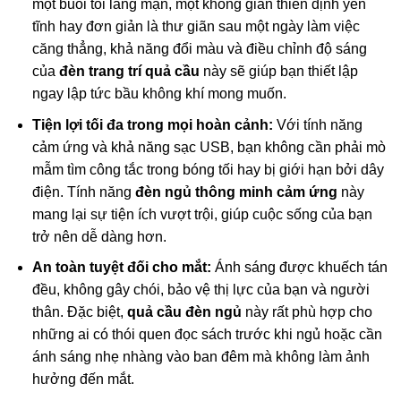
một buổi tối lãng mạn, một không gian thiền định yên
tĩnh hay đơn giản là thư giãn sau một ngày làm việc
căng thẳng, khả năng đổi màu và điều chỉnh độ sáng
của
đèn trang trí quả cầu
này sẽ giúp bạn thiết lập
ngay lập tức bầu không khí mong muốn.
Tiện lợi tối đa trong mọi hoàn cảnh:
Với tính năng
cảm ứng và khả năng sạc USB, bạn không cần phải mò
mẫm tìm công tắc trong bóng tối hay bị giới hạn bởi dây
điện. Tính năng
đèn ngủ thông minh cảm ứng
này
mang lại sự tiện ích vượt trội, giúp cuộc sống của bạn
trở nên dễ dàng hơn.
An toàn tuyệt đối cho mắt:
Ánh sáng được khuếch tán
đều, không gây chói, bảo vệ thị lực của bạn và người
thân. Đặc biệt,
quả cầu đèn ngủ
này rất phù hợp cho
những ai có thói quen đọc sách trước khi ngủ hoặc cần
ánh sáng nhẹ nhàng vào ban đêm mà không làm ảnh
hưởng đến mắt.