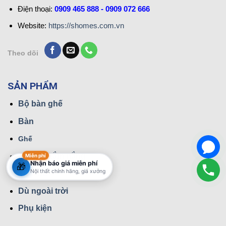
Điện thoại:
0909 465 888 - 0909 072 666
Website:
https://shomes.com.vn
Theo dõi
SẢN PHẨM
Bộ bàn ghế
Bàn
Ghế
Giường tắm nắng
Miễn phí
Nhận báo giá miễn phí
🎁
Nội thất chính hãng, giá xưởng
Xích đu
Dù ngoài trời
Phụ kiện