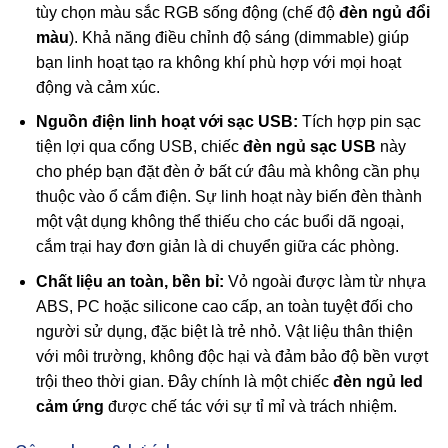
tùy chọn màu sắc RGB sống động (chế độ
đèn ngủ đổi
màu
). Khả năng điều chỉnh độ sáng (dimmable) giúp
bạn linh hoạt tạo ra không khí phù hợp với mọi hoạt
động và cảm xúc.
Nguồn điện linh hoạt với sạc USB:
Tích hợp pin sạc
tiện lợi qua cổng USB, chiếc
đèn ngủ sạc USB
này
cho phép bạn đặt đèn ở bất cứ đâu mà không cần phụ
thuộc vào ổ cắm điện. Sự linh hoạt này biến đèn thành
một vật dụng không thể thiếu cho các buổi dã ngoại,
cắm trại hay đơn giản là di chuyển giữa các phòng.
Chất liệu an toàn, bền bỉ:
Vỏ ngoài được làm từ nhựa
ABS, PC hoặc silicone cao cấp, an toàn tuyệt đối cho
người sử dụng, đặc biệt là trẻ nhỏ. Vật liệu thân thiện
với môi trường, không độc hại và đảm bảo độ bền vượt
trội theo thời gian. Đây chính là một chiếc
đèn ngủ led
cảm ứng
được chế tác với sự tỉ mỉ và trách nhiệm.