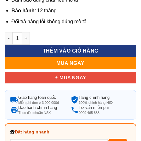
Bảo hành
: 12 tháng
Đổi trả hàng lỗi không đúng mô tả
Đèn Ngủ Quả Cầu Cảm Ứng bền đẹp | Giá tốt nhất số lượng
THÊM VÀO GIỎ HÀNG
MUA NGAY
⚡ MUA NGAY
Giao hàng toàn quốc
Hàng chính hãng
Miễn phí đơn ≥ 3.000.000đ
100% chính hãng NSX
Bảo hành chính hãng
Tư vấn miễn phí
Theo tiêu chuẩn NSX
0909 465 888
☎️
Đặt hàng nhanh