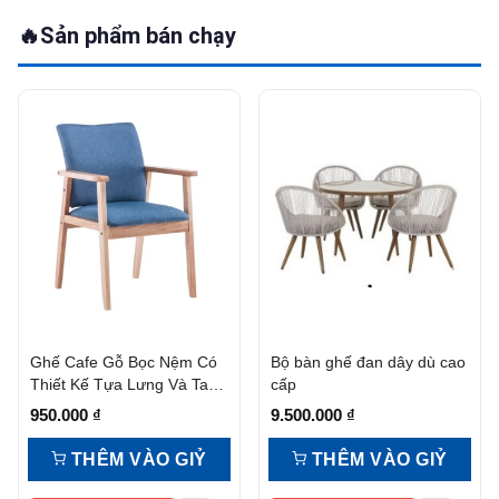
🔥
Sản phẩm bán chạy
Ghế Cafe Gỗ Bọc Nệm Có
Bộ bàn ghế đan dây dù cao
Thiết Kế Tựa Lưng Và Tay
cấp
Vịn
950.000
₫
9.500.000
₫
THÊM VÀO GIỶ
THÊM VÀO GIỶ