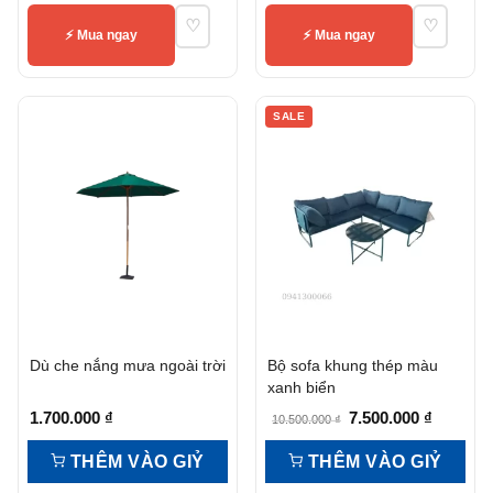
30.000.000 ₫.
là:
♡
♡
25.000.000 ₫.
⚡ Mua ngay
⚡ Mua ngay
SALE
Dù che nắng mưa ngoài trời
Bộ sofa khung thép màu
xanh biển
Giá
Giá
1.700.000
₫
7.500.000
₫
10.500.000
₫
gốc
hiện
THÊM VÀO GIỶ
THÊM VÀO GIỶ
là:
tại