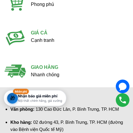
Phong phú
GIÁ CẢ
Cạnh tranh
GIAO HÀNG
Nhanh chóng
Miễn phí
Nhận báo giá miễn phí
🎁
Shomes
Nội thất chính hãng, giá xưởng
Văn phòng:
130 Cao Đức Lân, P. Bình Trưng, TP. HCM
Kho hàng:
02 đường 43, P. Bình Trưng, TP. HCM (đường
vào Bệnh viện Quốc tế Mỹ)