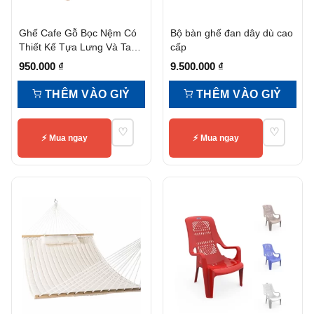
Ghế Cafe Gỗ Bọc Nệm Có
Bộ bàn ghế đan dây dù cao
Thiết Kế Tựa Lưng Và Tay
cấp
Vịn
950.000
₫
9.500.000
₫
THÊM VÀO GIỶ
THÊM VÀO GIỶ
♡
♡
⚡ Mua ngay
⚡ Mua ngay