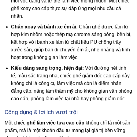
mọi vóc dáng và tư thế làm việc mong muốn. Một chiếc
ghế xoay cao cấp thực sự đáp ứng mọi nhu cầu cá
nhân.
Chân xoay và bánh xe êm ái:
Chân ghế được làm từ
hợp kim nhôm hoặc thép mạ chrome sáng bóng, bền bỉ,
kết hợp với bánh xe làm từ chất liệu PU chống trầy
xước sàn, giúp bạn di chuyển êm ái, nhẹ nhàng và linh
hoạt trong không gian làm việc.
Kiểu dáng sang trọng, hiện đại:
Với đường nét tinh
tế, màu sắc trang nhã, chiếc ghế giám đốc cao cấp này
không chỉ là công cụ làm việc mà còn là điểm nhấn
đẳng cấp, nâng tầm thẩm mỹ cho không gian văn phòng
cao cấp, phòng làm việc tại nhà hay phòng giám đốc.
Công dụng & lợi ích vượt trội
Một chiếc
ghế làm việc tựa cao cấp
không chỉ là một sản
phẩm, mà là một khoản đầu tư mang lại giá trị bền vững