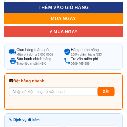
THÊM VÀO GIỎ HÀNG
MUA NGAY
⚡ MUA NGAY
Giao hàng toàn quốc
Hàng chính hãng
Miễn phí đơn ≥ 3.000.000đ
100% chính hãng NSX
Bảo hành chính hãng
Tư vấn miễn phí
Theo tiêu chuẩn NSX
0909 465 888
☎️
Đặt hàng nhanh
GẺI
🔧 Dịch vụ đi kèm