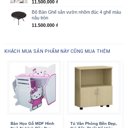
11.500.000
₫
Bộ Bàn Ghế sân vườn nhôm đúc 4 ghế màu
nâu tròn
11.500.000
₫
KHÁCH MUA SẢN PHẨM NÀY CŨNG MUA THÊM
Bàn Học Gỗ MDF Hình
Tủ Văn Phòng Bền Đẹp,