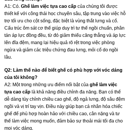
A1: Có.
Ghế làm việc tựa cao cấp
của chúng tôi được
thiết kế với công thái học chuyên sâu, tập trung vào việc hỗ
trợ tối ưu cho cột sống, đặc biệt là vùng thắt lưng và cổ.
Cấu trúc ôm sát cơ thể giúp duy trì tư thế ngồi chuẩn, phân
tán áp lực đồng đều, từ đó giảm thiểu căng thẳng và áp lực
lên đĩa đệm, mang lại hiệu quả rõ rệt trong việc phòng
ngừa và giảm các triệu chứng đau lưng, mỏi cổ do ngồi
lâu.
Q2: Làm thế nào để biết ghế có phù hợp với vóc dáng
của tôi không?
A2: Một trong những ưu điểm nổi bật của
ghế làm việc
tựa cao cấp
là khả năng điều chỉnh đa năng. Bạn có thể
dễ dàng tùy chỉnh chiều cao ghế, độ ngả lưng, độ sâu đệm
ngồi và vị trí tay vịn. Điều này giúp bạn cá nhân hóa chiếc
ghế để phù hợp hoàn hảo với chiều cao, cân nặng và tư
thế làm việc mong muốn, đảm bảo sự thoải mái tối đa cho
mọi vóc dáng.