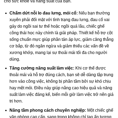
cho sức khỏe và năng suất của bạn.
Chấm dứt nỗi lo đau lưng, mỏi cổ:
Nếu bạn thường
xuyên phải đối mặt với tình trạng đau lưng, đau cổ vai
gáy do ngồi sai tư thế hoặc ngồi quá lâu, chiếc ghế
công thái học này chính là giải pháp. Thiết kế hỗ trợ cột
sống chuẩn mực giúp phân tán áp lực, giảm căng thẳng
cơ bắp, từ đó ngăn ngừa và giảm thiểu các vấn đề về
xương khớp, mang lại sự thoải mái tối đa cho người
dùng.
Tăng cường năng suất làm việc:
Khi cơ thể được
thoải mái và hỗ trợ đúng cách, bạn sẽ dễ dàng tập trung
hơn vào công việc, không bị phân tâm bởi sự khó chịu
hay mệt mỏi. Điều này giúp nâng cao hiệu quả và năng
suất làm việc đáng kể, biến mỗi giờ làm việc trở nên giá
trị hơn.
Nâng tầm phong cách chuyên nghiệp:
Một chiếc ghế
văn phòng cao cấp, sang trọng không chỉ tạo ấn tượng