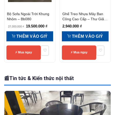
Bộ Sofa Ngoài Trời Khung
Ghế Treo Nhựa Mây Ban
Nhôm – Bb080
Công Cao Cấp – Thư Giãn,
Bền Đẹp, Giá Tốt
Giá
Giá
19.500.000
₫
2.940.000
₫
27.300.000
₫
gốc
hiện
THÊM VÀO GIỶ
THÊM VÀO GIỶ
là:
tại
27.300.000 ₫.
là:
♡
♡
19.500.000 ₫.
⚡ Mua ngay
⚡ Mua ngay
📰
Tin tức & Kiến thức nội thất