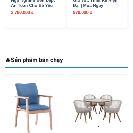
Ngộ Nghĩnh Bền Đẹp,
Giá Tốt, Thiết Kế Hiện
An Toàn Cho Bé Yêu
Đại | Mua Ngay
2.780.000
₫
978.000
₫
🔥
Sản phẩm bán chạy