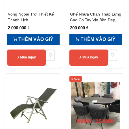
Võng Ngoài Trời Thiết Kế
Ghế Nhựa Chân Thấp Lưng
Thanh Lịch
Cao Có Tay Vịn Bền Đẹp,
Tiện Nghi
2.000.000
₫
200.000
₫
THÊM VÀO GIỶ
THÊM VÀO GIỶ
♡
♡
⚡ Mua ngay
⚡ Mua ngay
SALE