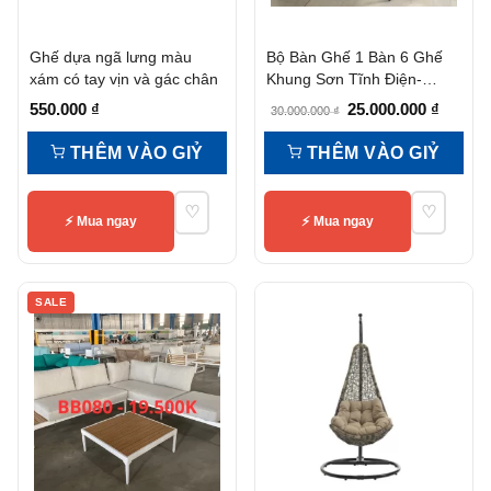
Ghế dựa ngã lưng màu
Bộ Bàn Ghế 1 Bàn 6 Ghế
xám có tay vịn và gác chân
Khung Sơn Tĩnh Điện-
Bb050
Giá
Giá
550.000
₫
25.000.000
₫
30.000.000
₫
gốc
hiện
THÊM VÀO GIỶ
THÊM VÀO GIỶ
là:
tại
30.000.000 ₫.
là:
♡
♡
25.000.
⚡ Mua ngay
⚡ Mua ngay
SALE