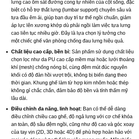
lưng cao ôm sát đường cong tự nhiên của cột sống, đặc
biệt có hỗ trợ thắt lưng (lumbar support) chuyên sâu và
tựa đầu êm ái, giúp bạn duy trì tư thế ngồi chuẩn, giảm
áp lực lên xương khớp dù phải ngồi làm việc tựa lưng
cao liên tục nhiều giờ. Đây là lựa chọn lý tưởng cho
một chiếc ghế văn phòng chống đau lưng hiệu quả.
Chất liệu cao cấp, bền bỉ:
Sản phẩm sử dụng chất liệu
chọn lọc như da PU cao cấp mềm mại hoặc lưới thoáng
khí (mesh) chống nóng bí, cùng đệm mút đúc nguyên
khối có độ đàn hồi vượt trội, không bị biến dạng theo
thời gian. Khung ghế làm từ hợp kim nhôm hoặc thép
không gỉ chắc chắn, đảm bảo độ bền và tính thẩm mỹ
lâu dài.
Điều chỉnh đa năng, linh hoạt:
Bạn có thể dễ dàng
điều chỉnh chiều cao ghế, độ ngả lưng với cơ chế khóa
an toàn, độ sâu đệm ngồi, cũng như độ cao và góc xoay
của tay vịn (2D, 3D hoặc 4D) để phù hợp hoàn hảo với