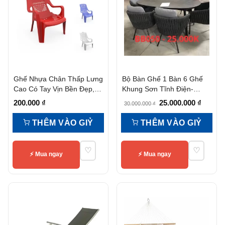
Ghế Nhựa Chân Thấp Lưng
Bộ Bàn Ghế 1 Bàn 6 Ghế
Cao Có Tay Vịn Bền Đẹp,
Khung Sơn Tĩnh Điện-
Tiện Nghi
Bb050
Giá
Giá
200.000
₫
25.000.000
₫
30.000.000
₫
gốc
hiện
THÊM VÀO GIỶ
THÊM VÀO GIỶ
là:
tại
30.000.000 ₫.
là:
♡
♡
25.000.
⚡ Mua ngay
⚡ Mua ngay