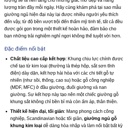
lượng sẽ là nền tảng cho những giấc mơ đẹp và năng
lượng tràn đầy mỗi ngày. Hãy cùng khám phá tại sao mẫu
giường ngủ hiện đại này lại được nhiều người yêu thích
đến vậy, từ độ bền vượt trội đến thẩm mỹ tinh tế, tất cả đều
được gói gọn trong một thiết kế hoàn hảo, đảm bảo cho
bạn những trải nghiệm nghỉ ngơi không thể tuyệt vời hơn.
Đặc điểm nổi bật
Chất liệu cao cấp kết hợp
: Khung chịu lực chính được
chế tạo từ kim loại (thường là thép hộp, sắt sơn tĩnh
điện) dày dặn, kết hợp hài hòa với các chi tiết gỗ tự
nhiên (như sồi, thông, cao su) hoặc gỗ công nghiệp
(MDF, MFC) ở đầu giường, đuôi giường và nan
giường. Sự kết hợp này tạo nên một chiếc giường gỗ
khung sắt không chỉ bền bỉ mà còn ấm áp, thân thiện.
Thiết kế hiện đại, tối giản
: Mang phong cách công
nghiệp, Scandinavian hoặc tối giản,
giường ngủ gỗ
khung kim loại
dễ dàng hòa nhập và làm nổi bật bất kỳ