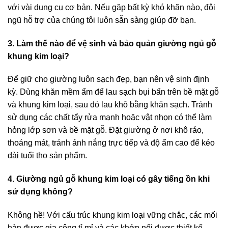
với vài dụng cụ cơ bản. Nếu gặp bất kỳ khó khăn nào, đội
ngũ hỗ trợ của chúng tôi luôn sẵn sàng giúp đỡ bạn.
3. Làm thế nào để vệ sinh và bảo quản giường ngủ gỗ
khung kim loại?
Để giữ cho giường luôn sạch đẹp, bạn nên vệ sinh định
kỳ. Dùng khăn mềm ẩm để lau sạch bụi bẩn trên bề mặt gỗ
và khung kim loại, sau đó lau khô bằng khăn sạch. Tránh
sử dụng các chất tẩy rửa mạnh hoặc vật nhọn có thể làm
hỏng lớp sơn và bề mặt gỗ. Đặt giường ở nơi khô ráo,
thoáng mát, tránh ánh nắng trực tiếp và độ ẩm cao để kéo
dài tuổi thọ sản phẩm.
4. Giường ngủ gỗ khung kim loại có gây tiếng ồn khi
sử dụng không?
Không hề! Với cấu trúc khung kim loại vững chắc, các mối
hàn được gia công tỉ mỉ và các khớp nối được thiết kế