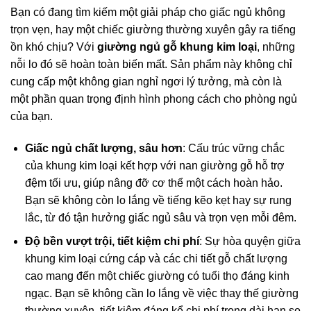
Bạn có đang tìm kiếm một giải pháp cho giấc ngủ không
trọn vẹn, hay một chiếc giường thường xuyên gây ra tiếng
ồn khó chịu? Với
giường ngủ gỗ khung kim loại
, những
nỗi lo đó sẽ hoàn toàn biến mất. Sản phẩm này không chỉ
cung cấp một không gian nghỉ ngơi lý tưởng, mà còn là
một phần quan trọng định hình phong cách cho phòng ngủ
của bạn.
Giấc ngủ chất lượng, sâu hơn
: Cấu trúc vững chắc
của khung kim loại kết hợp với nan giường gỗ hỗ trợ
đệm tối ưu, giúp nâng đỡ cơ thể một cách hoàn hảo.
Bạn sẽ không còn lo lắng về tiếng kẽo kẹt hay sự rung
lắc, từ đó tận hưởng giấc ngủ sâu và trọn vẹn mỗi đêm.
Độ bền vượt trội, tiết kiệm chi phí
: Sự hòa quyện giữa
khung kim loại cứng cáp và các chi tiết gỗ chất lượng
cao mang đến một chiếc giường có tuổi thọ đáng kinh
ngạc. Bạn sẽ không cần lo lắng về việc thay thế giường
thường xuyên, tiết kiệm đáng kể chi phí trong dài hạn so