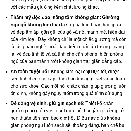
với các mẫu giường kém chất lượng khác.
Thẩm mỹ độc đáo, nâng tầm không gian
:
Giường
ngủ gỗ khung kim loại
là sự pha trộn hoàn hảo giữa
vẻ đẹp ấm áp, gần gũi của gỗ và nét mạnh mẽ, hiện đại
của kim loại. Đây không chỉ là một chiếc giường mà còn
là tác phẩm nghệ thuật, tạo điểm nhấn ấn tượng, mang
lại vẻ đẹp tinh tế và cá tính cho căn phòng, biến phòng
ngủ của bạn thành một không gian thư giãn đẳng cấp.
An toàn tuyệt đối
: Khung kim loại chịu lực tốt, được
sơn tĩnh điện cao cấp, đảm bảo không gỉ sét và an toàn
cho sức khỏe. Các mối nối chắc chắn, giúp giường luôn
ổn định, không gây nguy hiểm trong quá trình sử dụng.
Dễ dàng vệ sinh, giữ gìn sạch sẽ
: Thiết kế chân
giường cao giúp việc quét dọn, hút bụi gầm giường trở
nên thuận tiện hơn bao giờ hết. Điều này giúp không
gian phòng ngủ luôn sạch sẽ, thoáng đãng, hạn chế bụi