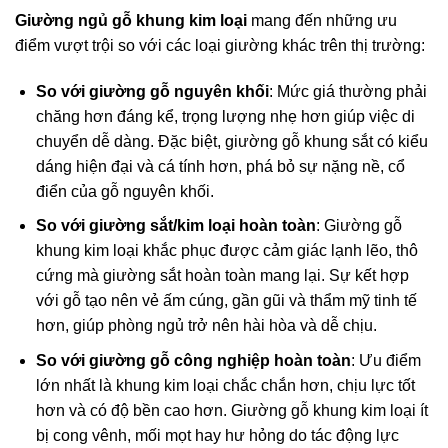
Giường ngủ gỗ khung kim loại
mang đến những ưu
điểm vượt trội so với các loại giường khác trên thị trường:
So với giường gỗ nguyên khối
: Mức giá thường phải
chăng hơn đáng kể, trọng lượng nhẹ hơn giúp việc di
chuyển dễ dàng. Đặc biệt, giường gỗ khung sắt có kiểu
dáng hiện đại và cá tính hơn, phá bỏ sự nặng nề, cổ
điển của gỗ nguyên khối.
So với giường sắt/kim loại hoàn toàn
: Giường gỗ
khung kim loại khắc phục được cảm giác lạnh lẽo, thô
cứng mà giường sắt hoàn toàn mang lại. Sự kết hợp
với gỗ tạo nên vẻ ấm cúng, gần gũi và thẩm mỹ tinh tế
hơn, giúp phòng ngủ trở nên hài hòa và dễ chịu.
So với giường gỗ công nghiệp hoàn toàn
: Ưu điểm
lớn nhất là khung kim loại chắc chắn hơn, chịu lực tốt
hơn và có độ bền cao hơn. Giường gỗ khung kim loại ít
bị cong vênh, mối mọt hay hư hỏng do tác động lực