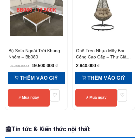
Bộ Sofa Ngoài Trời Khung
Ghế Treo Nhựa Mây Ban
Nhôm – Bb080
Công Cao Cấp – Thư Giãn,
Bền Đẹp, Giá Tốt
Giá
Giá
19.500.000
₫
2.940.000
₫
27.300.000
₫
gốc
hiện
THÊM VÀO GIỶ
THÊM VÀO GIỶ
là:
tại
27.300.000 ₫.
là:
♡
♡
19.500.000 ₫.
⚡ Mua ngay
⚡ Mua ngay
📰
Tin tức & Kiến thức nội thất