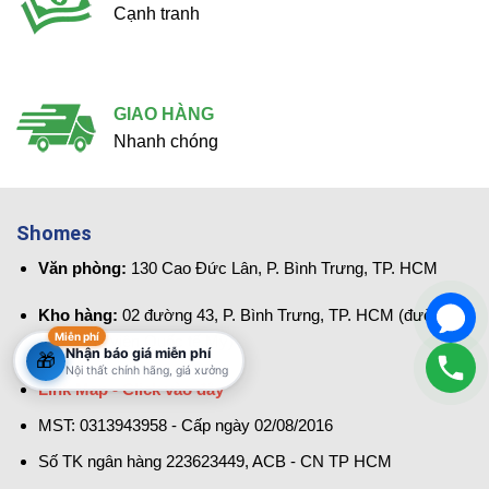
Cạnh tranh
GIAO HÀNG
Nhanh chóng
Shomes
Văn phòng:
130 Cao Đức Lân, P. Bình Trưng, TP. HCM
Kho hàng:
02 đường 43, P. Bình Trưng, TP. HCM (đường
Miễn phí
vào Bệnh viện Quốc tế Mỹ)
Nhận báo giá miễn phí
🎁
Nội thất chính hãng, giá xưởng
Link Map - Click vào đây
MST: 0313943958 - Cấp ngày 02/08/2016
Số TK ngân hàng 223623449, ACB - CN TP HCM