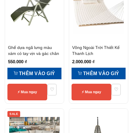
Ghế dựa ngã lưng màu
Võng Ngoài Trời Thiết Kế
xám có tay vịn và gác chân
Thanh Lịch
550.000
₫
2.000.000
₫
THÊM VÀO GIỶ
THÊM VÀO GIỶ
♡
♡
⚡ Mua ngay
⚡ Mua ngay
SALE