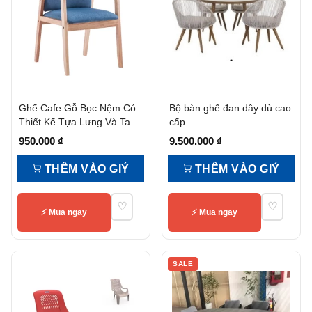
Ghế Cafe Gỗ Bọc Nệm Có
Bộ bàn ghế đan dây dù cao
Thiết Kế Tựa Lưng Và Tay
cấp
Vịn
950.000
₫
9.500.000
₫
THÊM VÀO GIỶ
THÊM VÀO GIỶ
♡
♡
⚡ Mua ngay
⚡ Mua ngay
SALE