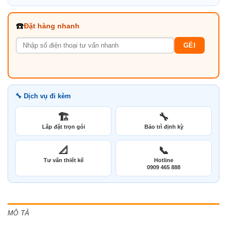
☎️
Đặt hàng nhanh
GẺI
🔧 Dịch vụ đi kèm
🏗️
🔧
Lắp đặt trọn gói
Bảo trì định kỳ
📐
📞
Tư vấn thiết kế
Hotline
0909 465 888
MÔ TẢ