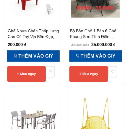
Ghế Nhựa Chân Thấp Lưng
Bộ Bàn Ghế 1 Bàn 6 Ghế
Cao Có Tay Vịn Bền Đẹp,
Khung Sơn Tĩnh Điện-
Tiện Nghi
Bb050
Giá
Giá
200.000
₫
25.000.000
₫
30.000.000
₫
gốc
hiện
THÊM VÀO GIỶ
THÊM VÀO GIỶ
là:
tại
30.000.000 ₫.
là:
♡
♡
25.000.
⚡ Mua ngay
⚡ Mua ngay