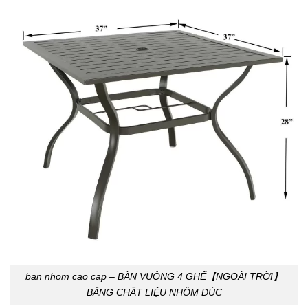
ban nhom cao cap – BÀN VUÔNG 4 GHẾ【NGOÀI TRỜI】
BẰNG CHẤT LIỆU NHÔM ĐÚC