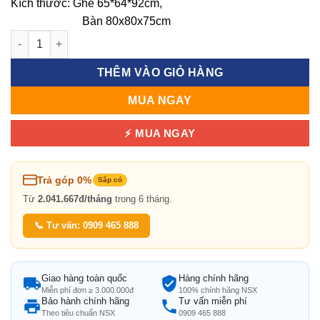
Kích thước: Ghế 65*64*92cm,
Bàn 80x80x75cm
Bàn vuông 4 ghế ngoài trời bằng chất liệu nhôm đúc số lượng
THÊM VÀO GIỎ HÀNG
MUA NGAY
⚡ MUA NGAY
Trả góp 0%
Sắp có
Từ
2.041.667đ/tháng
trong 6 tháng.
📞 Tư vấn: 0909 465 888
Giao hàng toàn quốc
Hàng chính hãng
Miễn phí đơn ≥ 3.000.000đ
100% chính hãng NSX
Bảo hành chính hãng
Tư vấn miễn phí
Theo tiêu chuẩn NSX
0909 465 888