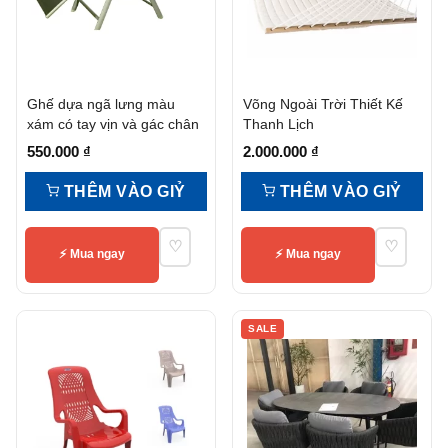
Ghế dựa ngã lưng màu
Võng Ngoài Trời Thiết Kế
xám có tay vịn và gác chân
Thanh Lịch
550.000
₫
2.000.000
₫
THÊM VÀO GIỶ
THÊM VÀO GIỶ
♡
♡
⚡ Mua ngay
⚡ Mua ngay
SALE