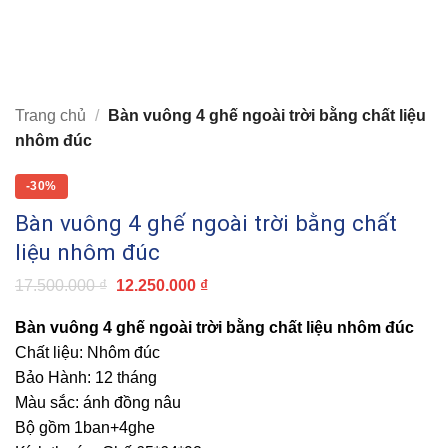
Trang chủ
/
Bàn vuông 4 ghế ngoài trời bằng chất liệu
nhôm đúc
-30%
Bàn vuông 4 ghế ngoài trời bằng chất
liệu nhôm đúc
Giá
Giá
17.500.000
₫
12.250.000
₫
gốc
hiện
là:
tại
Bàn vuông 4 ghế ngoài trời bằng chất liệu nhôm đúc
17.500.000 ₫.
là:
12.250.000 ₫.
Chất liệu: Nhôm đúc
Bảo Hành: 12 tháng
Màu sắc: ánh đồng nâu
Bộ gồm 1ban+4ghe