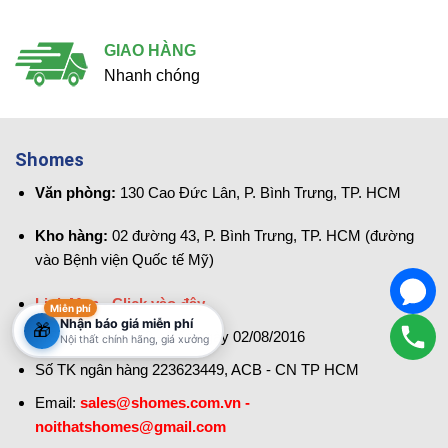
GIAO HÀNG
Nhanh chóng
Shomes
Văn phòng:
130 Cao Đức Lân, P. Bình Trưng, TP. HCM
Kho hàng:
02 đường 43, P. Bình Trưng, TP. HCM (đường
vào Bệnh viện Quốc tế Mỹ)
Link Map - Click vào đây
Miễn phí
Nhận báo giá miễn phí
🎁
MST: 0313943958 - Cấp ngày 02/08/2016
Nội thất chính hãng, giá xưởng
Số TK ngân hàng 223623449, ACB - CN TP HCM
Email:
sales@shomes.com.vn -
noithatshomes@gmail.com