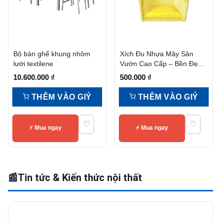
Bộ bàn ghế khung nhôm
Xích Đu Nhựa Mây Sân
lưới textilene
Vườn Cao Cấp – Bền Đẹp,
Sang Trọng, Giá Tốt
10.600.000
₫
500.000
₫
THÊM VÀO GIỶ
THÊM VÀO GIỶ
♡
♡
⚡ Mua ngay
⚡ Mua ngay
📰
Tin tức & Kiến thức nội thất