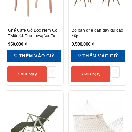
Ghế Cafe Gỗ Bọc Nệm Có
Bộ bàn ghế đan dây dù cao
Thiết Kế Tựa Lưng Và Tay
cấp
Vịn
950.000
₫
9.500.000
₫
THÊM VÀO GIỶ
THÊM VÀO GIỶ
♡
♡
⚡ Mua ngay
⚡ Mua ngay