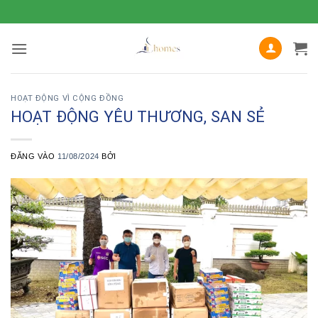
Bỏ
qua
nội
dung
HOẠT ĐỘNG VÌ CỘNG ĐỒNG
HOẠT ĐỘNG YÊU THƯƠNG, SAN SẺ
ĐĂNG VÀO
11/08/2024
BỞI