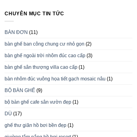
CHUYÊN MỤC TIN TỨC
BÀN ĐƠN
(11)
bàn ghế ban công chung cư nhỏ gọn
(2)
bàn ghế ngoài trời nhôm đúc cao cấp
(3)
bàn ghế sân thượng villa cao cấp
(1)
bàn nhôm đúc vuông họa tiết gạch mosaic nâu
(1)
BỘ BÀN GHẾ
(9)
bộ bàn ghế cafe sân vườn đẹp
(1)
DÙ
(17)
ghế thư giãn hồ bơi bền đẹp
(1)
giường tắm nắng hồ bơi resort
(1)