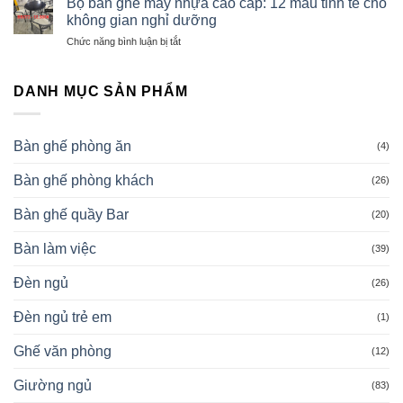
đúc
Bộ bàn ghế mây nhựa cao cấp: 12 mẫu tinh tế cho
cao
nắng
cao
không gian nghỉ dưỡng
cấp
ngoài
cấp
ở
Chức năng bình luận bị tắt
trời
8
Bộ
D080
ghế
bàn
khung
nâu
ghế
DANH MỤC SẢN PHẨM
thép
chạm
mây
sơn
khắc
nhựa
tĩnh
oval
cao
điện
Bàn ghế phòng ăn
(4)
cấp:
–
12
Nội
Bàn ghế phòng khách
mẫu
(26)
thất
tinh
Shomes
tế
Bàn ghế quầy Bar
(20)
cho
không
Bàn làm việc
(39)
gian
nghỉ
Đèn ngủ
(26)
dưỡng
Đèn ngủ trẻ em
(1)
Ghế văn phòng
(12)
Giường ngủ
(83)