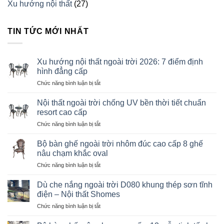
Xu hướng nội thất
(27)
TIN TỨC MỚI NHẤT
Xu hướng nội thất ngoài trời 2026: 7 điểm định
hình đẳng cấp
ở
Chức năng bình luận bị tắt
Xu
hướng
Nội thất ngoài trời chống UV bền thời tiết chuẩn
nội
resort cao cấp
thất
ở
Chức năng bình luận bị tắt
ngoài
Nội
trời
thất
2026:
Bộ bàn ghế ngoài trời nhôm đúc cao cấp 8 ghế
ngoài
7
nâu chạm khắc oval
trời
điểm
ở
Chức năng bình luận bị tắt
chống
định
Bộ
UV
hình
bàn
bền
Dù che nắng ngoài trời D080 khung thép sơn tĩnh
đẳng
ghế
thời
điện – Nội thất Shomes
cấp
ngoài
tiết
ở
Chức năng bình luận bị tắt
trời
chuẩn
Dù
nhôm
resort
che