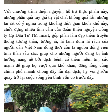
Với chương trình thiện nguyện, hỗ trợ thực phẩm này, 
những phần quà tuy giá trị vật chất không quá lớn nhưng 
lại rất có ý nghĩa trong khoảng thời g
ian khốn khó này, 
chứa đựng nhiều tình cảm của đoàn thiện nguyện Công 
ty Cp Đầu Tư TM Imart, góp phần làm đẹp thêm truyền 
thống tương thân, tương ái,
 lá lành đùm lá rách của 
người dân Việt Nam đồng thời còn là nguồn động viên 
tinh thần sâu sắc, giúp cho những người đang bị ảnh 
hưởng nặng nề bởi dịch bệnh có thêm niềm tin, sức 
mạnh để giúp họ vượt qua khó khăn, đồng lòng cùng 
chính phủ nhanh chóng đẩy lùi đại dịch, hy vọng sớm 
quay trở lại cuộc sống yên bình vốn có trước đây. 